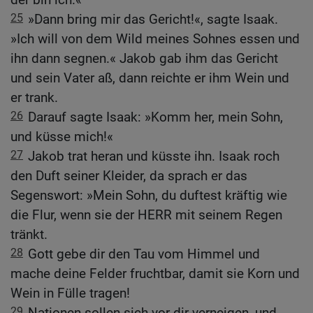
25
»Dann bring mir das Gericht!«, sagte Isaak.
»Ich will von dem Wild meines Sohnes essen und
ihn dann segnen.« Jakob gab ihm das Gericht
und sein Vater aß, dann reichte er ihm Wein und
er trank.
26
Darauf sagte Isaak: »Komm her, mein Sohn,
und küsse mich!«
27
Jakob trat heran und küsste ihn. Isaak roch
den Duft seiner Kleider, da sprach er das
Segenswort: »Mein Sohn, du duftest kräftig wie
die Flur, wenn sie der HERR mit seinem Regen
tränkt.
28
Gott gebe dir den Tau vom Himmel und
mache deine Felder fruchtbar, damit sie Korn und
Wein in Fülle tragen!
29
Nationen sollen sich vor dir verneigen, und