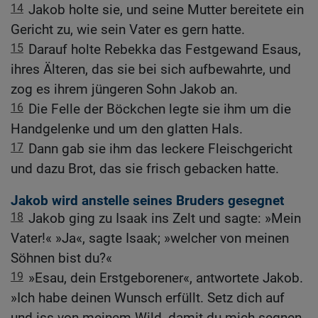
14
Jakob holte sie, und seine Mutter bereitete ein
Gericht zu, wie sein Vater es gern hatte.
15
Darauf holte Rebekka das Festgewand Esaus,
ihres Älteren, das sie bei sich aufbewahrte, und
zog es ihrem jüngeren Sohn Jakob an.
16
Die Felle der Böckchen legte sie ihm um die
Handgelenke und um den glatten Hals.
17
Dann gab sie ihm das leckere Fleischgericht
und dazu Brot, das sie frisch gebacken hatte.
Jakob wird anstelle seines Bruders gesegnet
18
Jakob ging zu Isaak ins Zelt und sagte: »Mein
Vater!« »Ja«, sagte Isaak; »welcher von meinen
Söhnen bist du?«
19
»Esau, dein Erstgeborener«, antwortete Jakob.
»Ich habe deinen Wunsch erfüllt. Setz dich auf
und iss von meinem Wild, damit du mich segnen