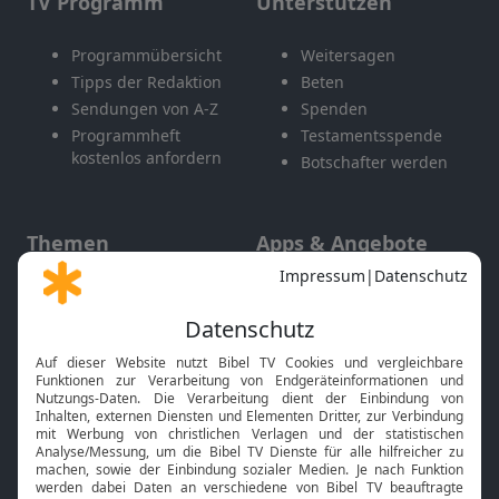
TV Programm
Unterstützen
Programmübersicht
Weitersagen
Tipps der Redaktion
Beten
Sendungen von A-Z
Spenden
Programmheft
Testamentsspende
kostenlos anfordern
Botschafter werden
Themen
Apps & Angebote
Gott und Bibel erklärt
Newsletter
Feiertage
Mobile App
Interviews
Kids App
Neuigkeiten
Smart TV
HbbTV
Bibelthek Online-Bibel
Nächster Gottesdienst