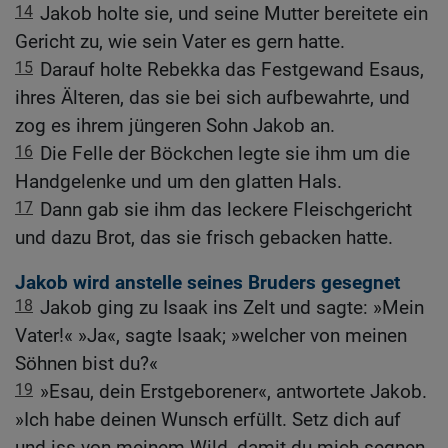
14
Jakob holte sie, und seine Mutter bereitete ein
Gericht zu, wie sein Vater es gern hatte.
15
Darauf holte Rebekka das Festgewand Esaus,
ihres Älteren, das sie bei sich aufbewahrte, und
zog es ihrem jüngeren Sohn Jakob an.
16
Die Felle der Böckchen legte sie ihm um die
Handgelenke und um den glatten Hals.
17
Dann gab sie ihm das leckere Fleischgericht
und dazu Brot, das sie frisch gebacken hatte.
Jakob wird anstelle seines Bruders gesegnet
18
Jakob ging zu Isaak ins Zelt und sagte: »Mein
Vater!« »Ja«, sagte Isaak; »welcher von meinen
Söhnen bist du?«
19
»Esau, dein Erstgeborener«, antwortete Jakob.
»Ich habe deinen Wunsch erfüllt. Setz dich auf
und iss von meinem Wild, damit du mich segnen