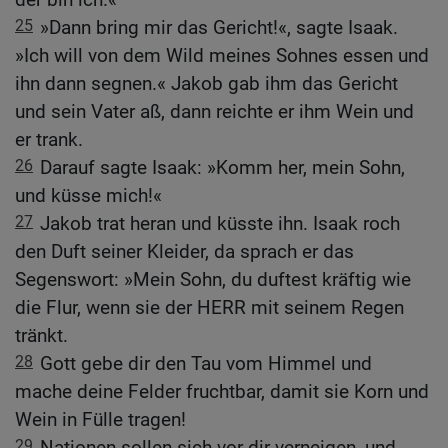
25
»Dann bring mir das Gericht!«, sagte Isaak.
»Ich will von dem Wild meines Sohnes essen und
ihn dann segnen.« Jakob gab ihm das Gericht
und sein Vater aß, dann reichte er ihm Wein und
er trank.
26
Darauf sagte Isaak: »Komm her, mein Sohn,
und küsse mich!«
27
Jakob trat heran und küsste ihn. Isaak roch
den Duft seiner Kleider, da sprach er das
Segenswort: »Mein Sohn, du duftest kräftig wie
die Flur, wenn sie der HERR mit seinem Regen
tränkt.
28
Gott gebe dir den Tau vom Himmel und
mache deine Felder fruchtbar, damit sie Korn und
Wein in Fülle tragen!
29
Nationen sollen sich vor dir verneigen, und