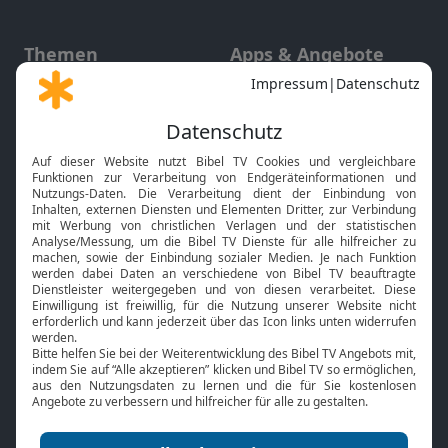
Themen
Apps & Angebote
Gott und Bibel erklärt
Newsletter
Feiertage
Mobile App
Interviews
Kids App
Neuigkeiten
Smart TV
HbbTV
Bibelthek Online-Bibel
Nächster Gottesdienst
Bibel TV
Service
Über uns
Kontakt
Jobs
TV-Empfang
Presse
FAQ
Mediadaten