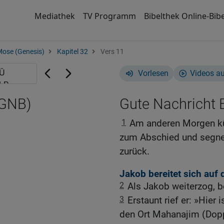
Mediathek
TV Programm
Bibelthek Online-Bibe
Mose (Genesis)
Kapitel 32
Vers 11
Vorlesen
Videos a
(GNB)
Gute Nachricht B
1
Am anderen Morgen kü
zum Abschied und segnet
zurück.
Jakob bereitet sich auf
2
Als Jakob weiterzog, 
3
Erstaunt rief er: »Hier
den Ort Mahanajim (Dopp