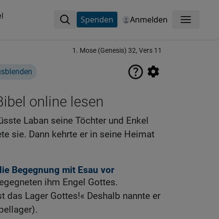
l
Spenden
Anmelden
Menü
1. Mose (Genesis) 32, Vers 11
usblenden
ibel online lesen
sste Laban seine Töchter und Enkel
e sie. Dann kehrte er in seine Heimat
 die Begegnung mit Esau vor
begegneten ihm Engel Gottes.
 ist das Lager Gottes!« Deshalb nannte er
ellager).