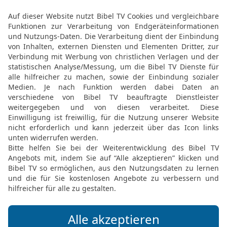
dann freundlich auf.
22
Jakob blieb also die 
Herden, die er als Gesch
vorauszogen.
Jakob ringt mit Gott
23
Mitten in der Nacht 
Frauen und die beiden N
brachte sie an einer seic
24
auch alle seine Herde
25
Nur er allein blieb z
rang mit ihm bis zum M
26
Als der andere sah, da
gab er ihm einen Schlag 
ausrenkte.
27
Dann sagte er zu Jako
Aber Jakob erwiderte: »I