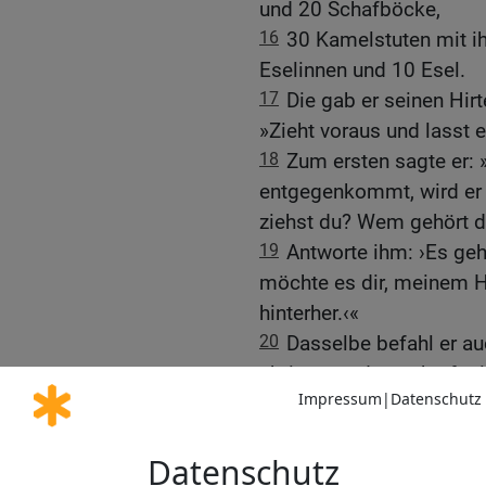
und 20 Schafböcke,
16
30 Kamelstuten mit ih
Eselinnen und 10 Esel.
17
Die gab er seinen Hir
»Zieht voraus und lasst
18
Zum ersten sagte er:
entgegenkommt, wird er d
ziehst du? Wem gehört da
19
Antworte ihm: ›Es geh
möchte es dir, meinem H
hinterher.‹«
20
Dasselbe befahl er au
übrigen, und er schärfte 
21
›Dein ergebener Diene
Er dachte nämlich: Ich wi
meinen Geschenken günst