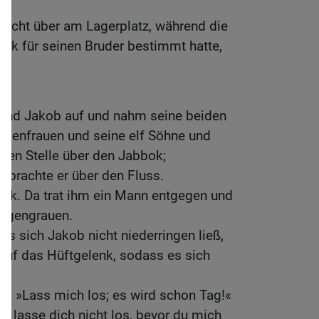
Nacht über am Lagerplatz, während die
enk für seinen Bruder bestimmt hatte,
stand Jakob auf und nahm seine beiden
ebenfrauen und seine elf Söhne und
hten Stelle über den Jabbok;
n brachte er über den Fluss.
urück. Da trat ihm ein Mann entgegen und
orgengrauen.
ss sich Jakob nicht niederringen ließ,
auf das Hüftgelenk, sodass es sich
b: »Lass mich los; es wird schon Tag!«
ch lasse dich nicht los, bevor du mich