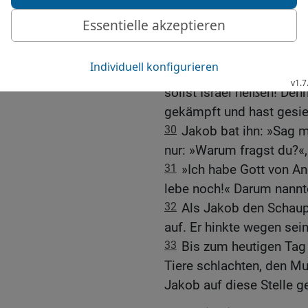
segnest!«
28
»Wie heißt du?«, frag
Namen nannte,
29
sagte er: »Du sollst 
sollst Israel heißen! De
gekämpft und hast gesie
30
Jakob bat ihn: »Sag 
nur: »Warum fragst du?«,
31
»Ich habe Gott von An
lebe noch!« Darum nannte
32
Als Jakob den Schaupl
auf. Er hinkte wegen sein
33
Bis zum heutigen Tag 
Tiere schlachten, den Mu
Jakob auf diese Stelle 