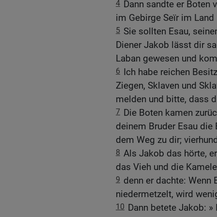
4
Dann sandte er Boten v
im Gebirge Seïr im Land
5
Sie sollten Esau, sein
Diener Jakob lässt dir sa
Laban gewesen und komm
6
Ich habe reichen Besit
Ziegen, Sklaven und Skla
melden und bitte, dass 
7
Die Boten kamen zurüc
deinem Bruder Esau die B
dem Weg zu dir; vierhund
8
Als Jakob das hörte, er
das Vieh und die Kamele
9
denn er dachte: Wenn Es
niedermetzelt, wird weni
10
Dann betete Jakob: »