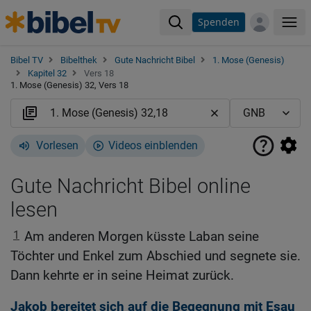
Spenden
Me
Bibel TV
Bibelthek
Gute Nachricht Bibel
1. Mose (Genesis)
Kapitel 32
Vers 18
1. Mose (Genesis) 32, Vers 18
Vorlesen
Videos einblenden
Gute Nachricht Bibel online
lesen
1
Am anderen Morgen küsste Laban seine
Töchter und Enkel zum Abschied und segnete sie.
Dann kehrte er in seine Heimat zurück.
Jakob bereitet sich auf die Begegnung mit Esau