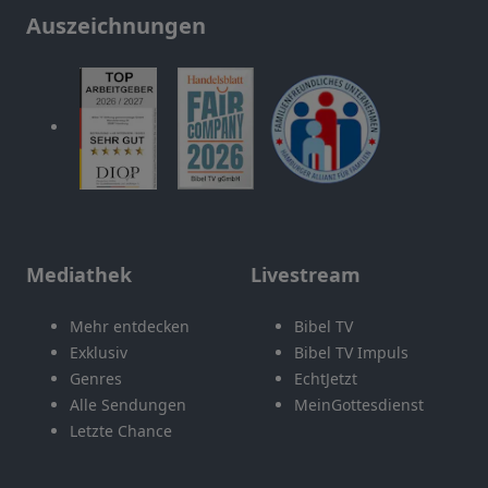
Auszeichnungen
Mediathek
Livestream
Mehr entdecken
Bibel TV
Exklusiv
Bibel TV Impuls
Genres
EchtJetzt
Alle Sendungen
MeinGottesdienst
Letzte Chance