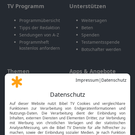
TV Programm
Unterstützen
Programmübersicht
Weitersagen
Tipps der Redaktion
Beten
Sendungen von A-Z
Spenden
Programmheft
Testamentsspende
kostenlos anfordern
Botschafter werden
Themen
Apps & Angebote
Gott und Bibel erklärt
Newsletter
Feiertage
Mobile App
Interviews
Kids App
Neuigkeiten
Smart TV
HbbTV
Bibelthek Online-Bibel
Nächster Gottesdienst