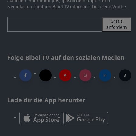
aktuellen Programmtipps, geistlichem Impuls und
Neuigkeiten rund um Bibel TV informiert Dich jede Woche.
Gratis
anfordern
Folge Bibel TV auf den sozialen Medien
Lade dir die App herunter