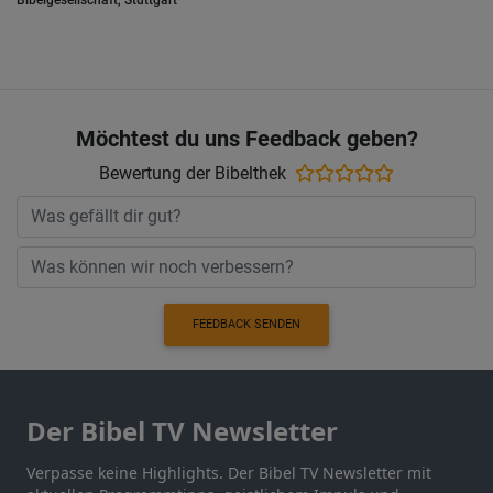
Bibelgesellschaft, Stuttgart
Möchtest du uns Feedback geben?
Bewertung der Bibelthek
FEEDBACK SENDEN
Der Bibel TV Newsletter
Verpasse keine Highlights. Der Bibel TV Newsletter mit