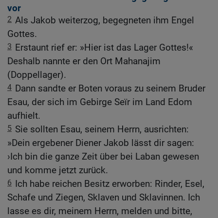
vor
2
Als Jakob weiterzog, begegneten ihm Engel
Gottes.
3
Erstaunt rief er: »Hier ist das Lager Gottes!«
Deshalb nannte er den Ort Mahanajim
(Doppellager).
4
Dann sandte er Boten voraus zu seinem Bruder
Esau, der sich im Gebirge Seïr im Land Edom
aufhielt.
5
Sie sollten Esau, seinem Herrn, ausrichten:
»Dein ergebener Diener Jakob lässt dir sagen:
›Ich bin die ganze Zeit über bei Laban gewesen
und komme jetzt zurück.
6
Ich habe reichen Besitz erworben: Rinder, Esel,
Schafe und Ziegen, Sklaven und Sklavinnen. Ich
lasse es dir, meinem Herrn, melden und bitte,