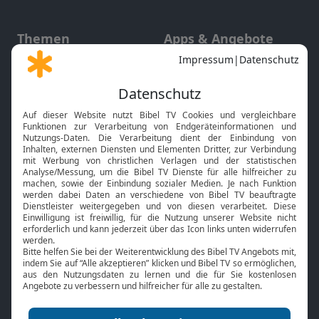
Themen
Apps & Angebote
Gott und Bibel erklärt
Newsletter
Feiertage
Mobile App
Interviews
Kids App
Neuigkeiten
Smart TV
HbbTV
Bibelthek Online-Bibel
Nächster Gottesdienst
Bibel TV
Service
Über uns
Kontakt
Jobs
TV-Empfang
Presse
FAQ
Mediadaten