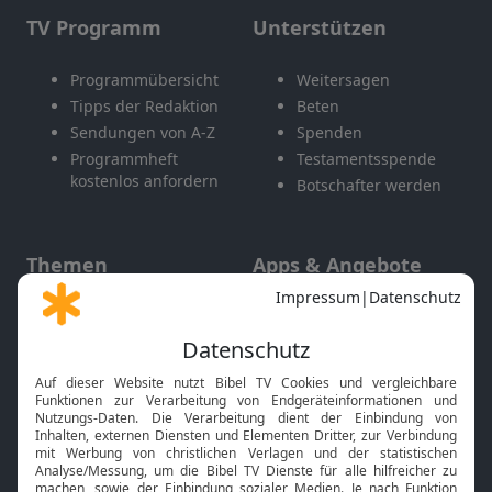
TV Programm
Unterstützen
Programmübersicht
Weitersagen
Tipps der Redaktion
Beten
Sendungen von A-Z
Spenden
Programmheft
Testamentsspende
kostenlos anfordern
Botschafter werden
Themen
Apps & Angebote
Gott und Bibel erklärt
Newsletter
Feiertage
Mobile App
Interviews
Kids App
Neuigkeiten
Smart TV
HbbTV
Bibelthek Online-Bibel
Nächster Gottesdienst