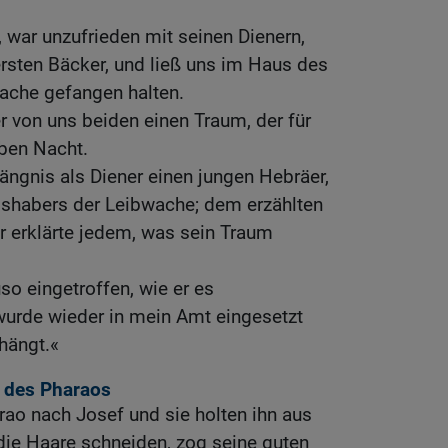
, war unzufrieden mit seinen Dienern,
rsten Bäcker, und ließ uns im Haus des
ache gefangen halten.
er von uns beiden einen Traum, der für
lben Nacht.
ängnis als Diener einen jungen Hebräer,
lshabers der Leibwache; dem erzählten
r erklärte jedem, was sein Traum
so eingetroffen, wie er es
wurde wieder in mein Amt eingesetzt
hängt.«
e des Pharaos
rao nach Josef und sie holten ihn aus
 die Haare schneiden, zog seine guten