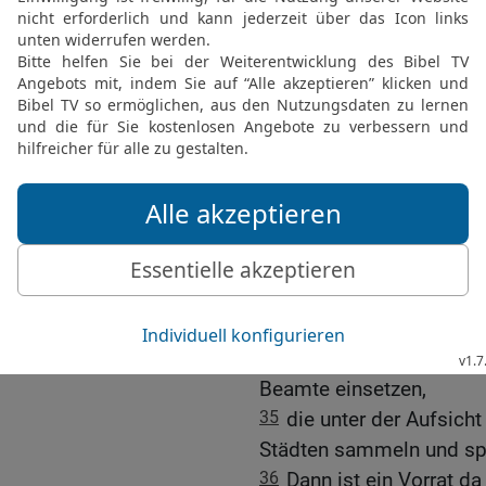
29
In den nächsten siebe
Überfluss herrschen.
30-31
Aber dann kommen 
dem Überfluss vorbei se
und drückende Hungersno
32
Dass der Pharao zwei
bedeutet: Gott ist fest e
auszuführen.
33
Darum rate ich dem Ph
zu suchen und ihm Vollm
34
Der Pharao sollte in
fünften Teil der Ernte al
Beamte einsetzen,
35
die unter der Aufsich
Städten sammeln und sp
36
Dann ist ein Vorrat da