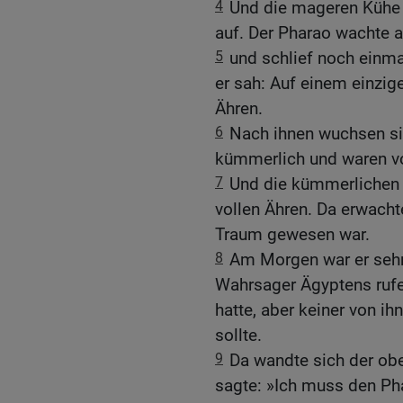
4
Und die mageren Kühe f
auf. Der Pharao wachte a
5
und schlief noch einma
er sah: Auf einem einzig
Ähren.
6
Nach ihnen wuchsen si
kümmerlich und waren v
7
Und die kümmerlichen 
vollen Ähren. Da erwacht
Traum gewesen war.
8
Am Morgen war er sehr 
Wahrsager Ägyptens rufen
hatte, aber keiner von i
sollte.
9
Da wandte sich der ob
sagte: »Ich muss den Ph