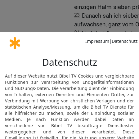
einzigen Halm sieben prä
23
Danach sah ich siebe
aufwachsen, ganz vom O
24
Und die kümmerlichen
Ich habe es schon den Wa
»aber keiner konnte mir 
25
Da antwortete Josef:
gezeigt, was er vorhat. 
26
es ist eigentlich ein 
und die sieben prächtige
Jahre.
27
Die sieben mageren, 
kümmerlichen, vertrockn
Hungerjahre.
28
Ich habe es schon ge
ankündigen, was er in Kü