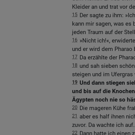
Kleider an und trat vor d
15
Der sagte zu ihm: »I
kann mir sagen, was es 
jeden Traum auf der Stel
16
»Nicht ich!«, erwider
und er wird dem Pharao
17
Da erzählte der Phara
18
und sah sieben schö
steigen und im Ufergras
19
Und dann stiegen sie
und bis auf die Knochen
Ägypten noch nie so hä
20
Die mageren Kühe fraß
21
aber es half ihnen nic
zuvor. Da wachte ich auf.
22
Dann hatte ich einen 