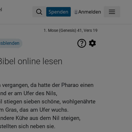
l
Spenden
Anmelden
Menü
1. Mose (Genesis) 41, Vers 19
usblenden
ibel online lesen
 vergangen, da hatte der Pharao einen
nd er am Ufer des Nils,
l stiegen sieben schöne, wohlgenährte
m Gras, das am Ufer wuchs.
andere Kühe aus dem Nil steigen,
tellten sich neben sie.