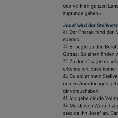
das Volk im ganzen Land
zugrunde gehen.«
Josef wird der Stellvert
37
Der Pharao fand den V
ebenso.
38
Er sagte zu den Berat
Gottes. So einen finden 
39
Zu Josef sagte er: »Got
erkenne ich, dass keiner 
40
Du sollst mein Stellve
deinen Anordnungen geho
dir voraushaben.
41
Ich gebe dir die Voll
42
Mit diesen Worten zog
steckte ihn Josef an. Dan