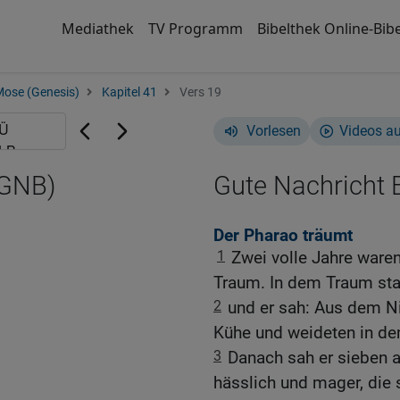
Mediathek
TV Programm
Bibelthek Online-Bibe
Mose (Genesis)
Kapitel 41
Vers 19
Vorlesen
Videos a
(GNB)
Gute Nachricht B
Der Pharao träumt
1
Zwei volle Jahre waren
Traum. In dem Traum sta
2
und er sah: Aus dem Ni
Kühe und weideten in de
3
Danach sah er sieben 
hässlich und mager, die s