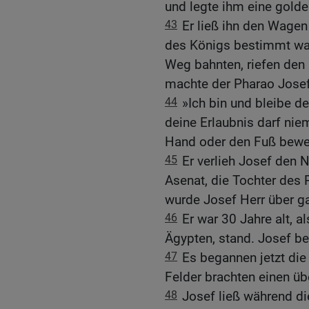
und legte ihm eine gold
43
Er ließ ihn den Wagen 
des Königs bestimmt war,
Weg bahnten, riefen den
machte der Pharao Josef
44
»Ich bin und bleibe d
deine Erlaubnis darf ni
Hand oder den Fuß bewe
45
Er verlieh Josef den
Asenat, die Tochter des P
wurde Josef Herr über g
46
Er war 30 Jahre alt, 
Ägypten, stand. Josef be
47
Es begannen jetzt die
Felder brachten einen üb
48
Josef ließ während di