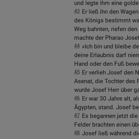
und legte ihm eine gold
43
Er ließ ihn den Wagen 
des Königs bestimmt war,
Weg bahnten, riefen den
machte der Pharao Josef
44
»Ich bin und bleibe d
deine Erlaubnis darf ni
Hand oder den Fuß bewe
45
Er verlieh Josef den
Asenat, die Tochter des P
wurde Josef Herr über g
46
Er war 30 Jahre alt, 
Ägypten, stand. Josef be
47
Es begannen jetzt die
Felder brachten einen üb
48
Josef ließ während di