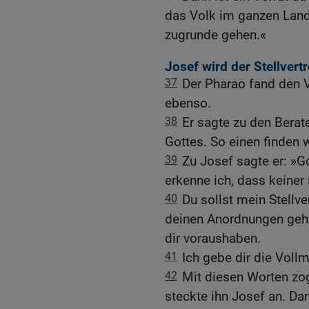
das Volk im ganzen Land
zugrunde gehen.«
Josef wird der Stellvert
37
Der Pharao fand den V
ebenso.
38
Er sagte zu den Berat
Gottes. So einen finden 
39
Zu Josef sagte er: »Got
erkenne ich, dass keiner 
40
Du sollst mein Stellve
deinen Anordnungen geho
dir voraushaben.
41
Ich gebe dir die Voll
42
Mit diesen Worten zog
steckte ihn Josef an. Dan