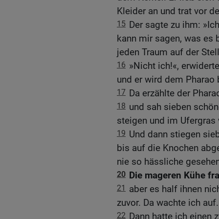
Kleider an und trat vor d
15
Der sagte zu ihm: »I
kann mir sagen, was es 
jeden Traum auf der Stel
16
»Nicht ich!«, erwider
und er wird dem Pharao
17
Da erzählte der Phara
18
und sah sieben schö
steigen und im Ufergras
19
Und dann stiegen sie
bis auf die Knochen abg
nie so hässliche gesehen
20
Die mageren Kühe fra
21
aber es half ihnen nic
zuvor. Da wachte ich auf.
22
Dann hatte ich einen 