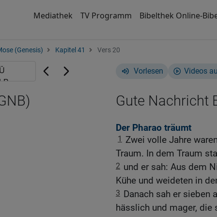
Mediathek
TV Programm
Bibelthek Online-Bibe
Mose (Genesis)
Kapitel 41
Vers 20
Vorlesen
Videos a
(GNB)
Gute Nachricht B
Der Pharao träumt
1
Zwei volle Jahre waren
Traum. In dem Traum sta
2
und er sah: Aus dem Ni
Kühe und weideten in de
3
Danach sah er sieben 
hässlich und mager, die s