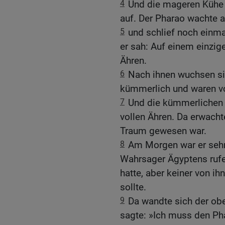
4
Und die mageren Kühe f
auf. Der Pharao wachte a
5
und schlief noch einma
er sah: Auf einem einzig
Ähren.
6
Nach ihnen wuchsen si
kümmerlich und waren v
7
Und die kümmerlichen 
vollen Ähren. Da erwacht
Traum gewesen war.
8
Am Morgen war er sehr 
Wahrsager Ägyptens rufen
hatte, aber keiner von i
sollte.
9
Da wandte sich der ob
sagte: »Ich muss den Ph