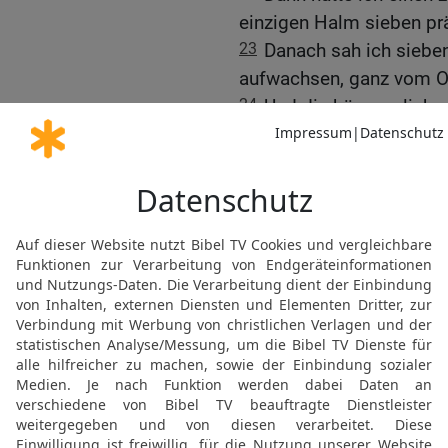
einzigen Halm sieben prä
23
Danach sah ich siebe
aufwachsen, ganz vom O
24
Und die kümmerlichen
Ich habe es schon den Wa
»aber keiner konnte mir 
25
Da antwortete Josef:
gezeigt, was er vorhat. 
26
es ist eigentlich ein 
und die sieben prächtige
Jahre.
27
Die sieben mageren, 
kümmerlichen, vertrockn
Hungerjahre.
28
Ich habe es schon ge
ankündigen, was er in Kü