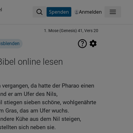
l
Spenden
Anmelden
Menü
1. Mose (Genesis) 41, Vers 20
usblenden
ibel online lesen
 vergangen, da hatte der Pharao einen
nd er am Ufer des Nils,
l stiegen sieben schöne, wohlgenährte
m Gras, das am Ufer wuchs.
andere Kühe aus dem Nil steigen,
tellten sich neben sie.