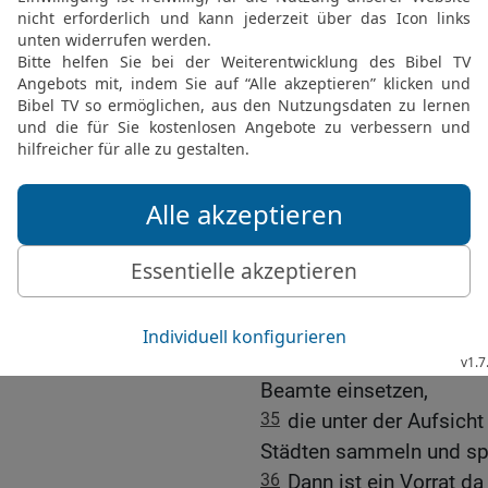
29
In den nächsten siebe
Überfluss herrschen.
30-31
Aber dann kommen 
dem Überfluss vorbei se
und drückende Hungersno
32
Dass der Pharao zwei
bedeutet: Gott ist fest e
auszuführen.
33
Darum rate ich dem Ph
zu suchen und ihm Vollm
34
Der Pharao sollte in
fünften Teil der Ernte al
Beamte einsetzen,
35
die unter der Aufsich
Städten sammeln und sp
36
Dann ist ein Vorrat da