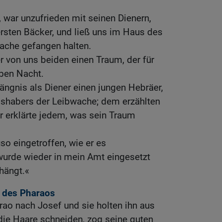
, war unzufrieden mit seinen Dienern,
rsten Bäcker, und ließ uns im Haus des
ache gefangen halten.
er von uns beiden einen Traum, der für
lben Nacht.
ängnis als Diener einen jungen Hebräer,
lshabers der Leibwache; dem erzählten
r erklärte jedem, was sein Traum
so eingetroffen, wie er es
wurde wieder in mein Amt eingesetzt
hängt.«
e des Pharaos
rao nach Josef und sie holten ihn aus
 die Haare schneiden, zog seine guten