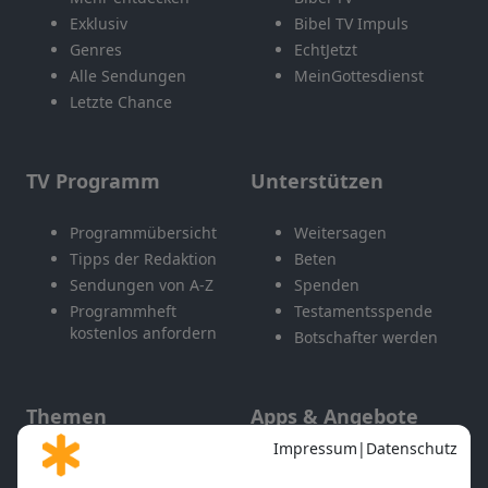
Exklusiv
Bibel TV Impuls
Genres
EchtJetzt
Alle Sendungen
MeinGottesdienst
Letzte Chance
TV Programm
Unterstützen
Programmübersicht
Weitersagen
Tipps der Redaktion
Beten
Sendungen von A-Z
Spenden
Programmheft
Testamentsspende
kostenlos anfordern
Botschafter werden
Themen
Apps & Angebote
Gott und Bibel erklärt
Newsletter