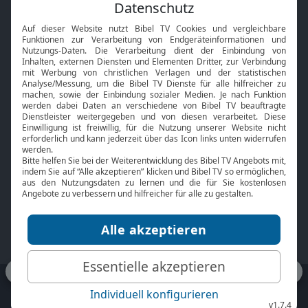
Feiertage
Mobile App
Interviews
Kids App
Neuigkeiten
Smart TV
HbbTV
Bibelthek Online-Bibel
Nächster Gottesdienst
Bibel TV
Service
Über uns
Kontakt
Jobs
TV-Empfang
Presse
FAQ
Mediadaten
bibeltv.de:
Impressum
Datenschutz
Nutzungsbedingungen
Fakten Bibel TV App