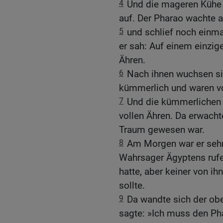
4
Und die mageren Kühe f
auf. Der Pharao wachte a
5
und schlief noch einma
er sah: Auf einem einzig
Ähren.
6
Nach ihnen wuchsen si
kümmerlich und waren v
7
Und die kümmerlichen 
vollen Ähren. Da erwacht
Traum gewesen war.
8
Am Morgen war er sehr 
Wahrsager Ägyptens rufen
hatte, aber keiner von i
sollte.
9
Da wandte sich der ob
sagte: »Ich muss den Ph