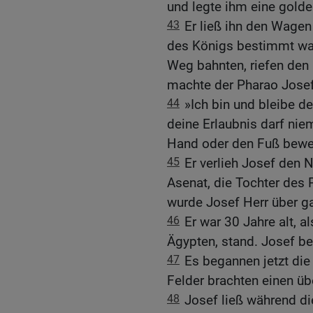
und legte ihm eine gold
43
Er ließ ihn den Wagen 
des Königs bestimmt war,
Weg bahnten, riefen den
machte der Pharao Josef
44
»Ich bin und bleibe d
deine Erlaubnis darf ni
Hand oder den Fuß bewe
45
Er verlieh Josef den
Asenat, die Tochter des P
wurde Josef Herr über g
46
Er war 30 Jahre alt, 
Ägypten, stand. Josef be
47
Es begannen jetzt die
Felder brachten einen üb
48
Josef ließ während di