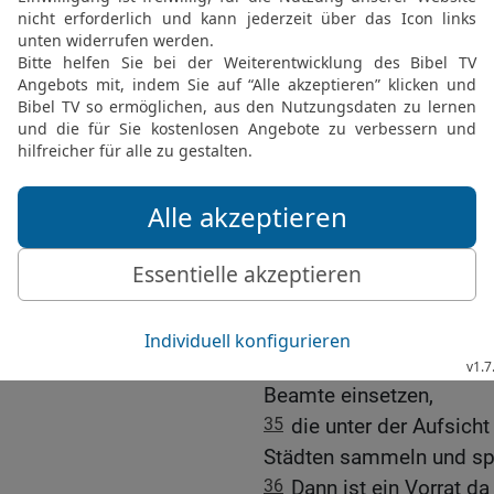
29
In den nächsten siebe
Überfluss herrschen.
30-31
Aber dann kommen 
dem Überfluss vorbei se
und drückende Hungersno
32
Dass der Pharao zwei
bedeutet: Gott ist fest e
auszuführen.
33
Darum rate ich dem Ph
zu suchen und ihm Vollm
34
Der Pharao sollte in
fünften Teil der Ernte al
Beamte einsetzen,
35
die unter der Aufsich
Städten sammeln und sp
36
Dann ist ein Vorrat da