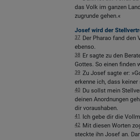
das Volk im ganzen Land
zugrunde gehen.«
Josef wird der Stellvert
37
Der Pharao fand den V
ebenso.
38
Er sagte zu den Berat
Gottes. So einen finden 
39
Zu Josef sagte er: »Got
erkenne ich, dass keiner 
40
Du sollst mein Stellve
deinen Anordnungen geho
dir voraushaben.
41
Ich gebe dir die Voll
42
Mit diesen Worten zog
steckte ihn Josef an. Dan