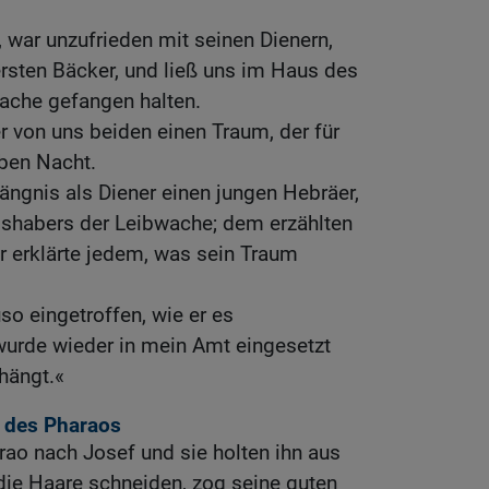
, war unzufrieden mit seinen Dienern,
rsten Bäcker, und ließ uns im Haus des
ache gefangen halten.
er von uns beiden einen Traum, der für
lben Nacht.
ängnis als Diener einen jungen Hebräer,
lshabers der Leibwache; dem erzählten
r erklärte jedem, was sein Traum
so eingetroffen, wie er es
wurde wieder in mein Amt eingesetzt
hängt.«
e des Pharaos
rao nach Josef und sie holten ihn aus
 die Haare schneiden, zog seine guten