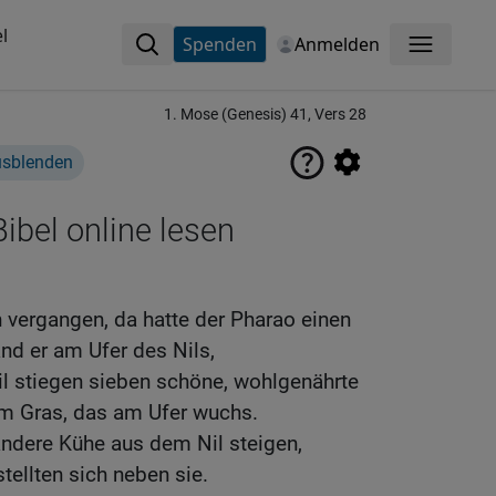
l
Spenden
Anmelden
Menü
1. Mose (Genesis) 41, Vers 28
usblenden
ibel online lesen
 vergangen, da hatte der Pharao einen
nd er am Ufer des Nils,
l stiegen sieben schöne, wohlgenährte
m Gras, das am Ufer wuchs.
andere Kühe aus dem Nil steigen,
tellten sich neben sie.