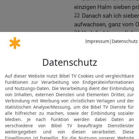
einzigen Halm sieben prä
23
Danach sah ich siebe
aufwachsen, ganz vom O
24
Und die kümmerlichen
Ich habe es schon den Wa
»aber keiner konnte mir 
25
Da antwortete Josef:
gezeigt, was er vorhat. 
26
es ist eigentlich ein 
und die sieben prächtige
Jahre.
27
Die sieben mageren, 
kümmerlichen, vertrockn
Hungerjahre.
28
Ich habe es schon ge
ankündigen, was er in K