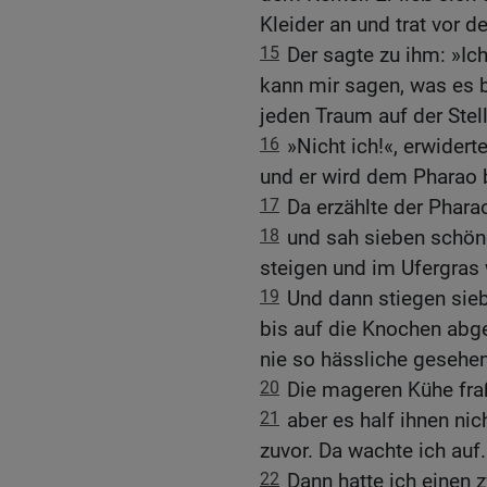
Kleider an und trat vor d
15
Der sagte zu ihm: »I
kann mir sagen, was es 
jeden Traum auf der Stel
16
»Nicht ich!«, erwider
und er wird dem Pharao
17
Da erzählte der Phara
18
und sah sieben schö
steigen und im Ufergras
19
Und dann stiegen sie
bis auf die Knochen abg
nie so hässliche gesehen
20
Die mageren Kühe fraß
21
aber es half ihnen nic
zuvor. Da wachte ich auf.
22
Dann hatte ich einen 