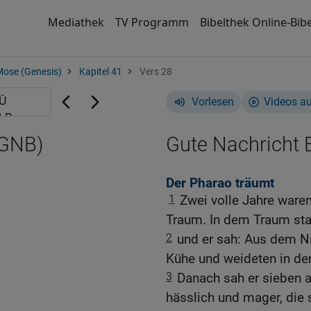
Mediathek
TV Programm
Bibelthek Online-Bibe
Mose (Genesis)
Kapitel 41
Vers 28
Vorlesen
Videos a
(GNB)
Gute Nachricht B
Der Pharao träumt
1
Zwei volle Jahre waren
Traum. In dem Traum sta
2
und er sah: Aus dem Ni
Kühe und weideten in de
3
Danach sah er sieben 
hässlich und mager, die s