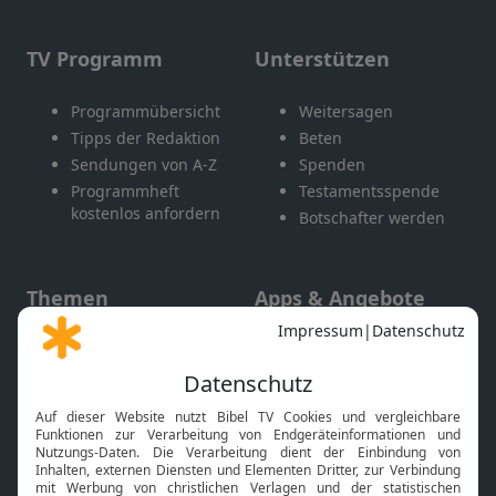
TV Programm
Unterstützen
Programmübersicht
Weitersagen
Tipps der Redaktion
Beten
Sendungen von A-Z
Spenden
Programmheft
Testamentsspende
kostenlos anfordern
Botschafter werden
Themen
Apps & Angebote
Gott und Bibel erklärt
Newsletter
Feiertage
Mobile App
Interviews
Kids App
Neuigkeiten
Smart TV
HbbTV
Bibelthek Online-Bibel