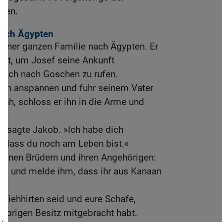
ten.
nach Ägypten
einer ganzen Familie nach Ägypten. Er
ckt, um Josef seine Ankunft
 sich nach Goschen zu rufen.
gen anspannen und fuhr seinem Vater
sah, schloss er ihn in die Arme und
«, sagte Jakob. »Ich habe dich
 dass du noch am Leben bist.«
einen Brüdern und ihren Angehörigen:
rao und melde ihm, dass ihr aus Kanaan
 Viehhirten seid und eure Schafe,
 übrigen Besitz mitgebracht habt.