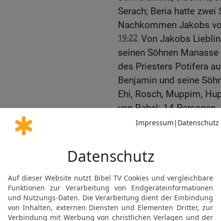
Serach; Beria hatte zwei
Nachkommen Jakobs von
19-22
Von Jakobs Lieblin
seinen Söhnen Manasse u
des Priesters Potifera a
Benjamin und seine Söhn
Ehi, Rosch, Muppim, H
von Rahel: 14 Personen
23-25
Von der Sklavin Bil
mitgegeben hatte, stam
Naftali und seine Söhne 
Nachkommen Jakobs von
26
Mit Jakob siedelten 6
dazu noch die Frauen se
27
Zählt man Josef und 
selbst eingeschlossen –