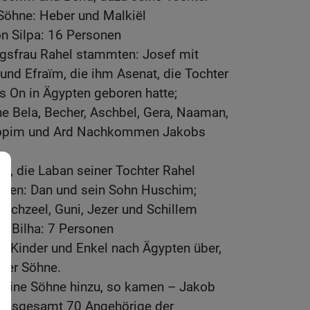
 Söhne: Heber und Malkiël
 Silpa: 16 Personen
gsfrau Rahel stammten: Josef mit
nd Efraïm, die ihm Asenat, die Tochter
us On in Ägypten geboren hatte;
e Bela, Becher, Aschbel, Gera, Naaman,
uppim und Ard Nachkommen Jakobs
ha, die Laban seiner Tochter Rahel
mten: Dan und sein Sohn Huschim;
Jachzeel, Guni, Jezer und Schillem
 Bilha: 7 Personen
6 Kinder und Enkel nach Ägypten über,
iner Söhne.
seine Söhne hinzu, so kamen – Jakob
 insgesamt 70 Angehörige der