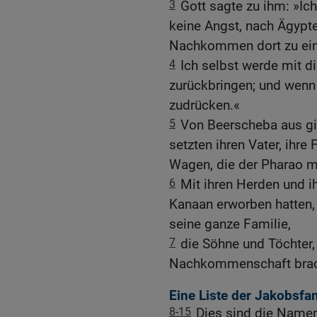
3
Gott sagte zu ihm: »Ich
keine Angst, nach Ägypten
Nachkommen dort zu ei
4
Ich selbst werde mit d
zurückbringen; und wenn 
zudrücken.«
5
Von Beerscheba aus gi
setzten ihren Vater, ihre 
Wagen, die der Pharao mi
6
Mit ihren Herden und i
Kanaan erworben hatten,
seine ganze Familie,
7
die Söhne und Töchter,
Nachkommenschaft brach
Eine Liste der Jakobsfam
8-15
Dies sind die Namen