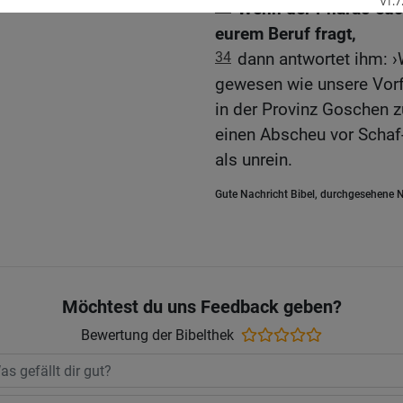
33
Wenn der Pharao euch
eurem Beruf fragt,
34
dann antwortet ihm: ›
gewesen wie unsere Vorfa
in der Provinz Goschen z
einen Abscheu vor Schaf-
als unrein.
Gute Nachricht Bibel, durchgesehene N
Möchtest du uns Feedback geben?
Bewertung der Bibelthek