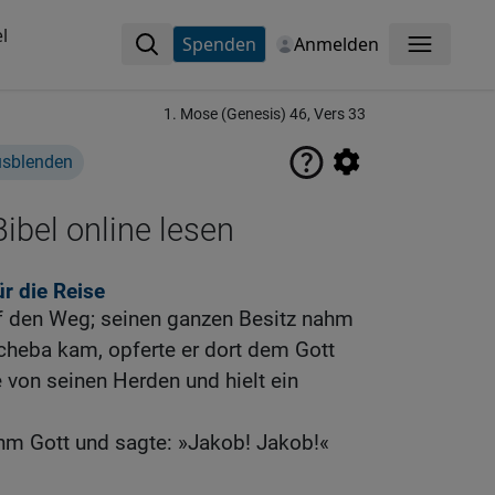
l
Spenden
Anmelden
Menü
1. Mose (Genesis) 46, Vers 33
usblenden
ibel online lesen
r die Reise
f den Weg; seinen ganzen Besitz nahm
scheba kam, opferte er dort dem Gott
e von seinen Herden und hielt ein
ihm Gott und sagte: »Jakob! Jakob!«