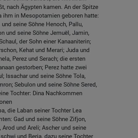
eißt, nach Ägypten kamen. An der Spitze
ea ihm in Mesopotamien geboren hatte:
 und seine Söhne Henoch, Pallu,
n und seine Söhne Jemuël, Jamin,
Schaul, der Sohn einer Kanaaniterin;
rschon, Kehat und Merari; Juda und
hela, Perez und Serach; die ersten
anaan gestorben; Perez hatte zwei
; Issachar und seine Söhne Tola,
ron; Sebulon und seine Söhne Sered,
 eine Tochter: Dina Nachkommen
sonen
pa, die Laban seiner Tochter Lea
ten: Gad und seine Söhne Zifjon,
, Arod und Areli; Ascher und seine
schwi und Beria, dazu seine Tochter