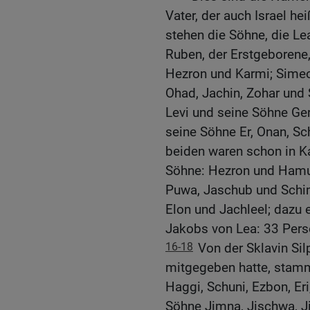
Vater, der auch Israel h
stehen die Söhne, die L
Ruben, der Erstgeborene,
Hezron und Karmi; Simeo
Ohad, Jachin, Zohar und 
Levi und seine Söhne Ge
seine Söhne Er, Onan, Sc
beiden waren schon in K
Söhne: Hezron und Hamul
Puwa, Jaschub und Schim
Elon und Jachleel; dazu
Jakobs von Lea: 33 Per
16-18
Von der Sklavin Sil
mitgegeben hatte, stamm
Haggi, Schuni, Ezbon, Eri
Söhne Jimna, Jischwa, Ji