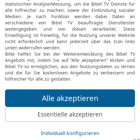
Jakobsfamilie nach Ägyp
Jakobs Familie kommt 
28
Jakob kam also mit s
hatte Juda vorausgeschi
anzukündigen und ihn zu
29
Josef ließ seinen Wa
entgegen. Als Jakob ihn 
weinte lange.
30
»Jetzt sterbe ich gern
wiedergesehen und weiß,
31
Dann sagte Josef zu s
»Ich gehe jetzt zum Pha
zu mir gekommen seid.
32
Ich sage ihm, dass ihr
Ziegen, Rinder und euren