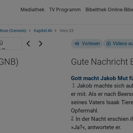
Mediathek
TV Programm
Bibelthek Online-Bibe
Mose (Genesis)
Kapitel 46
Vers 33
Vorlesen
Videos a
(GNB)
Gute Nachricht B
Gott macht Jakob Mut fü
1
Jakob machte sich au
er mit. Als er nach Beer
seines Vaters Isaak Tier
Opfermahl.
2
In der Nacht erschien 
»Ja?«, antwortete er.