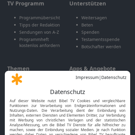
TV Programm
Unterstützen
Programmübersicht
Weitersagen
Tipps der Redaktion
Beten
Sendungen von A-Z
Spenden
Programmheft
Testamentsspende
kostenlos anfordern
Botschafter werden
Themen
Apps & Angebote
Gott und Bibel erklärt
Newsletter
Feiertage
Mobile App
Interviews
Kids App
Neuigkeiten
Smart TV
HbbTV
Bibelthek Online-Bibel
Nächster Gottesdienst