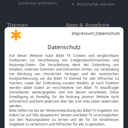
kostenlos anfordern
Botschafter werden
Themen
Apps & Angebote
Gott und Bibel erklärt
Newsletter
Feiertage
Mobile App
Interviews
Kids App
Neuigkeiten
Smart TV
HbbTV
Bibelthek Online-Bibel
Nächster Gottesdienst
Bibel TV
Service
Über uns
Kontakt
Jobs
TV-Empfang
Presse
FAQ