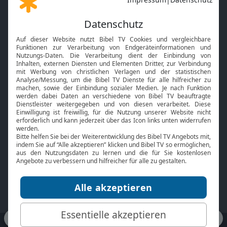
Gott und Bibel erklärt
Newsletter
Feiertage
Mobile App
Interviews
Kids App
Neuigkeiten
Smart TV
HbbTV
Bibelthek Online-Bibel
Nächster Gottesdienst
Bibel TV
Service
Über uns
Kontakt
Jobs
TV-Empfang
Presse
FAQ
Mediadaten
bibeltv.de:
Impressum
Datenschutz