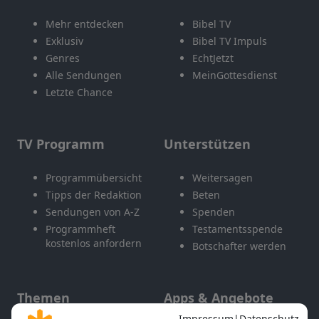
Mehr entdecken
Bibel TV
Exklusiv
Bibel TV Impuls
Genres
EchtJetzt
Alle Sendungen
MeinGottesdienst
Letzte Chance
TV Programm
Unterstützen
Programmübersicht
Weitersagen
Tipps der Redaktion
Beten
Sendungen von A-Z
Spenden
Programmheft
Testamentsspende
kostenlos anfordern
Botschafter werden
Themen
Apps & Angebote