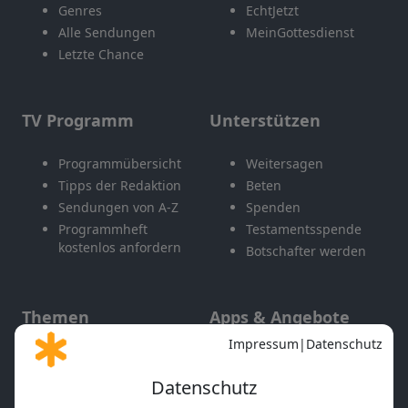
Genres
EchtJetzt
Alle Sendungen
MeinGottesdienst
Letzte Chance
TV Programm
Unterstützen
Programmübersicht
Weitersagen
Tipps der Redaktion
Beten
Sendungen von A-Z
Spenden
Programmheft
Testamentsspende
kostenlos anfordern
Botschafter werden
Themen
Apps & Angebote
Gott und Bibel erklärt
Newsletter
Feiertage
Mobile App
Interviews
Kids App