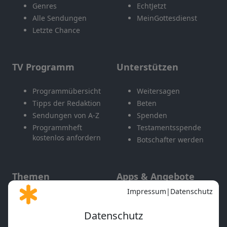
Genres
EchtJetzt
Alle Sendungen
MeinGottesdienst
Letzte Chance
TV Programm
Unterstützen
Programmübersicht
Weitersagen
Tipps der Redaktion
Beten
Sendungen von A-Z
Spenden
Programmheft
Testamentsspende
kostenlos anfordern
Botschafter werden
Themen
Apps & Angebote
Gott und Bibel erklärt
Newsletter
Feiertage
Mobile App
Interviews
Kids App