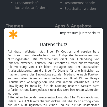
Programmheft
Testamentsspende
kostenlos anfordern
Botschafter werden
Themen
Apps & Angebote
Gott und Bibel erklärt
Newsletter
Feiertage
Mobile App
Interviews
Kids App
Neuigkeiten
Smart TV
HbbTV
Bibelthek Online-Bibel
Nächster Gottesdienst
Bibel TV
Service
Über uns
Kontakt
Jobs
TV-Empfang