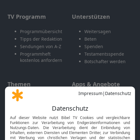
TV Programm
Unterstützen
Programmübersicht
Weitersagen
Tipps der Redaktion
Beten
Sendungen von A-Z
Spenden
Programmheft
Testamentsspende
kostenlos anfordern
Botschafter werden
Themen
Apps & Angebote
Gott und Bibel erklärt
Newsletter
Feiertage
Mobile App
Interviews
Kids App
Neuigkeiten
Smart TV
HbbTV
Bibelthek Online-Bibel