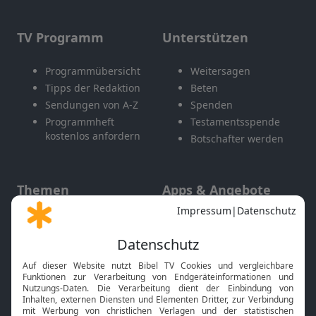
TV Programm
Unterstützen
Programmübersicht
Weitersagen
Tipps der Redaktion
Beten
Sendungen von A-Z
Spenden
Programmheft
Testamentsspende
kostenlos anfordern
Botschafter werden
Themen
Apps & Angebote
Gott und Bibel erklärt
Newsletter
Feiertage
Mobile App
Interviews
Kids App
Neuigkeiten
Smart TV
HbbTV
Bibelthek Online-Bibel