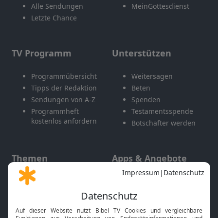
Alle Sendungen
MeinGottesdienst
Letzte Chance
TV Programm
Unterstützen
Programmübersicht
Weitersagen
Tipps der Redaktion
Beten
Sendungen von A-Z
Spenden
Programmheft
Testamentsspende
kostenlos anfordern
Botschafter werden
Themen
Apps & Angebote
Gott und Bibel erklärt
Newsletter
Feiertage
Mobile App
Interviews
Kids App
Neuigkeiten
Smart TV