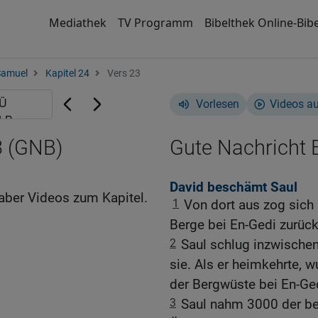
Mediathek
TV Programm
Bibelthek Online-Bibe
Samuel
Kapitel 24
Vers 23
Vorlesen
Videos a
3 (GNB)
Gute Nachricht B
David beschämt Saul
aber Videos zum Kapitel.
1
Von dort aus zog sich
Berge bei En-Gedi zurück
2
Saul schlug inzwischen 
sie. Als er heimkehrte, w
der Bergwüste bei En-Ge
3
Saul nahm 3000 der bes