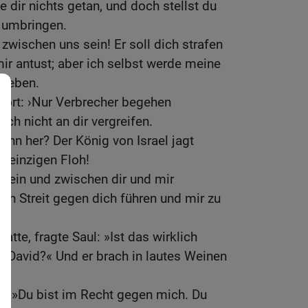
e dir nichts getan, und doch stellst du
h umbringen.
zwischen uns sein! Er soll dich strafen
mir antust; aber ich selbst werde meine
rheben.
wort: ›Nur Verbrecher begehen
ch nicht an dir vergreifen.
enn her? Der König von Israel jagt
n einzigen Floh!
 sein und zwischen dir und mir
nen Streit gegen dich führen und mir zu
«
atte, fragte Saul: »Ist das wirklich
 David?« Und er brach in lautes Weinen
d: »Du bist im Recht gegen mich. Du