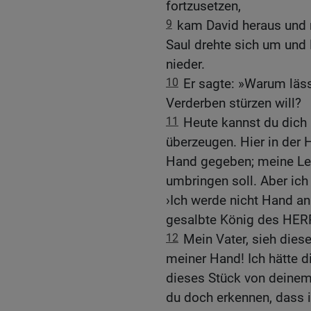
fortzusetzen,
9
kam David heraus und r
Saul drehte sich um und 
nieder.
10
Er sagte: »Warum lässt
Verderben stürzen will?
11
Heute kannst du dich
überzeugen. Hier in der 
Hand gegeben; meine Leu
umbringen soll. Aber ich
›Ich werde nicht Hand an
gesalbte König des HER
12
Mein Vater, sieh dies
meiner Hand! Ich hätte d
dieses Stück von deine
du doch erkennen, dass ic