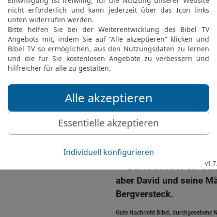
bist gut zu mir gewesen,
19
Heute hast du es bew
Der HERR hatte mich in 
nicht getötet.
20
Wo kommt so etwas vo
hat und ihn unbehelligt 
belohnen.
21
Ich weiß ja, du wirst
das Königtum in Israel f
22
Darum schwöre mir b
Nachkommen nicht ausro
Sippe erhalten bleibt!«
23
David schwor es. Dan
aber David und seine Mä
Bergversteck.
Gute Nachricht Bibel, durchgesehene N