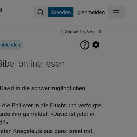
l
Spenden
Anmelden
Menü
1. Samuel 24, Vers 23
usblenden
ibel online lesen
 David in die schwer zugänglichen
.
die Philister in die Flucht und verfolgte
urde ihm gemeldet: »David ist jetzt in
di!«
ten Kriegsleute aus ganz Israel mit.