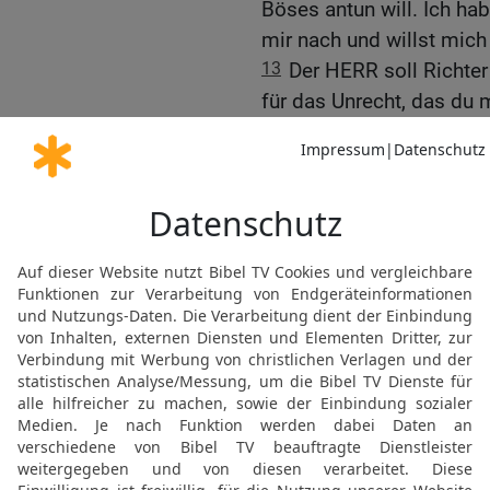
Böses antun will. Ich hab
mir nach und willst mic
13
Der HERR soll Richter 
für das Unrecht, das du 
Hand nicht gegen dich e
14
Du kennst das Sprich
Verbrechen.‹ Ich werde mi
15
Hinter wem jagst du d
einen toten Hund, ja eine
16
Der HERR soll Richter
entscheiden. Er soll mei
meinem Recht verhelfen.
17
Als David ausgeredet h
deine Stimme, mein Sohn
aus.
18
Dann sagte er zu Davi