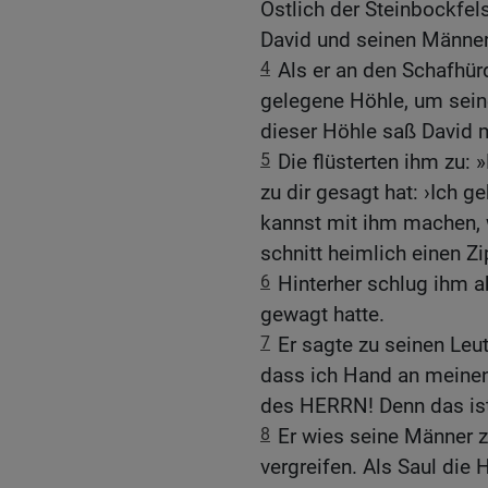
Östlich der Steinbockfel
David und seinen Männer
4
Als er an den Schafhür
gelegene Höhle, um seine
dieser Höhle saß David 
5
Die flüsterten ihm zu:
zu dir gesagt hat: ›Ich 
kannst mit ihm machen, w
schnitt heimlich einen Z
6
Hinterher schlug ihm a
gewagt hatte.
7
Er sagte zu seinen Le
dass ich Hand an meinen
des HERRN! Denn das ist 
8
Er wies seine Männer z
vergreifen. Als Saul die