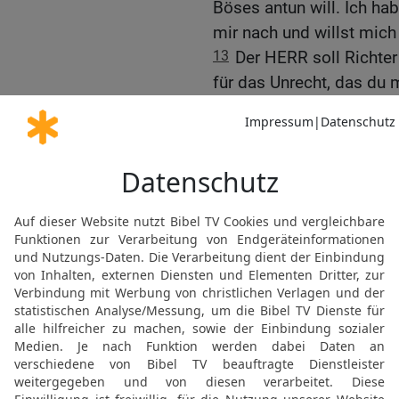
Böses antun will. Ich hab
mir nach und willst mic
13
Der HERR soll Richter 
für das Unrecht, das du 
Hand nicht gegen dich e
14
Du kennst das Sprich
Verbrechen.‹ Ich werde mi
15
Hinter wem jagst du d
einen toten Hund, ja eine
16
Der HERR soll Richter
entscheiden. Er soll mei
meinem Recht verhelfen.
17
Als David ausgeredet h
deine Stimme, mein Sohn
aus.
18
Dann sagte er zu Davi