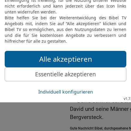
bist gut zu mir gewesen,
19
Heute hast du es bew
Der HERR hatte mich in 
nicht getötet.
20
Wo kommt so etwas vo
hat und ihn unbehelligt 
belohnen.
21
Ich weiß ja, du wirst
das Königtum in Israel f
22
Darum schwöre mir b
Nachkommen nicht ausro
Sippe erhalten bleibt!«
23
David schwor es. Dann
David und seine Männer g
Bergversteck.
Gute Nachricht Bibel, durchgesehene N