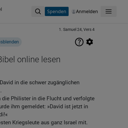
l
Spenden
Anmelden
Menü
1. Samuel 24, Vers 4
usblenden
ibel online lesen
 David in die schwer zugänglichen
.
die Philister in die Flucht und verfolgte
urde ihm gemeldet: »David ist jetzt in
di!«
ten Kriegsleute aus ganz Israel mit.