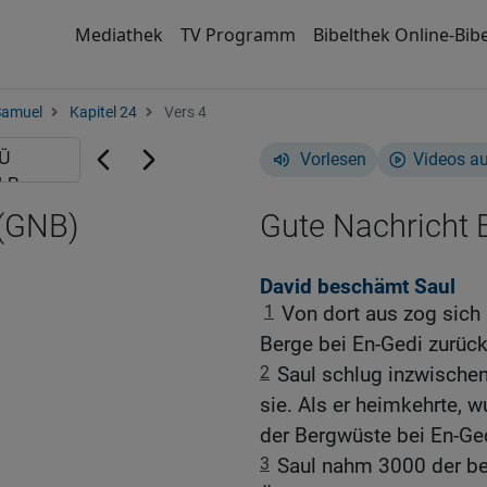
Mediathek
TV Programm
Bibelthek Online-Bibe
Samuel
Kapitel 24
Vers 4
Vorlesen
Videos a
 (GNB)
Gute Nachricht B
David beschämt Saul
1
Von dort aus zog sich
Berge bei En-Gedi zurück
2
Saul schlug inzwischen 
sie. Als er heimkehrte, w
der Bergwüste bei En-Ge
3
Saul nahm 3000 der bes