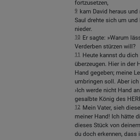
fortzusetzen,
9
kam David heraus und r
Saul drehte sich um und 
nieder.
10
Er sagte: »Warum lässt
Verderben stürzen will?
11
Heute kannst du dich
überzeugen. Hier in der 
Hand gegeben; meine Leu
umbringen soll. Aber ich
›Ich werde nicht Hand an
gesalbte König des HER
12
Mein Vater, sieh dies
meiner Hand! Ich hätte d
dieses Stück von deine
du doch erkennen, dass ic