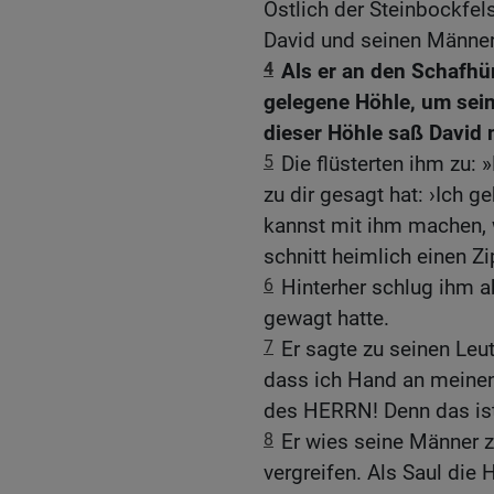
Östlich der Steinbockfel
David und seinen Männer
4
Als er an den Schafhü
gelegene Höhle, um seine
dieser Höhle saß David 
5
Die flüsterten ihm zu:
zu dir gesagt hat: ›Ich 
kannst mit ihm machen, w
schnitt heimlich einen Z
6
Hinterher schlug ihm a
gewagt hatte.
7
Er sagte zu seinen Le
dass ich Hand an meinen
des HERRN! Denn das ist 
8
Er wies seine Männer z
vergreifen. Als Saul die