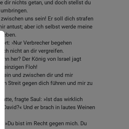
e dir nichts getan, und doch stellst du
h umbringen.
zwischen uns sein! Er soll dich strafen
mir antust; aber ich selbst werde meine
rheben.
wort: ›Nur Verbrecher begehen
ch nicht an dir vergreifen.
enn her? Der König von Israel jagt
n einzigen Floh!
 sein und zwischen dir und mir
nen Streit gegen dich führen und mir zu
«
atte, fragte Saul: »Ist das wirklich
 David?« Und er brach in lautes Weinen
d: »Du bist im Recht gegen mich. Du