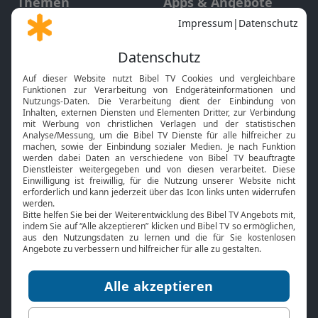
Themen
Apps & Angebote
Gott und Bibel erklärt
Newsletter
Feiertage
Mobile App
Interviews
Kids App
Neuigkeiten
Smart TV
HbbTV
Bibelthek Online-Bibel
Nächster Gottesdienst
Bibel TV
Service
Über uns
Kontakt
Jobs
TV-Empfang
Presse
FAQ
Mediadaten