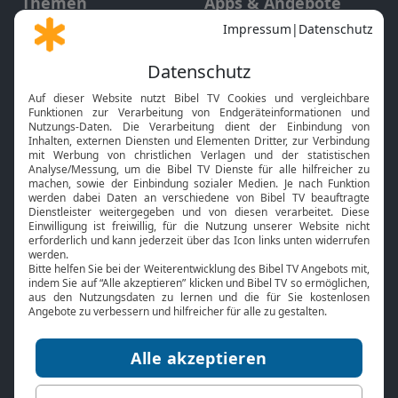
Themen
Apps & Angebote
Gott und Bibel erklärt
Newsletter
Feiertage
Mobile App
Interviews
Kids App
Neuigkeiten
Smart TV
HbbTV
Bibelthek Online-Bibel
Nächster Gottesdienst
Bibel TV
Service
Über uns
Kontakt
Jobs
TV-Empfang
Presse
FAQ
Mediadaten