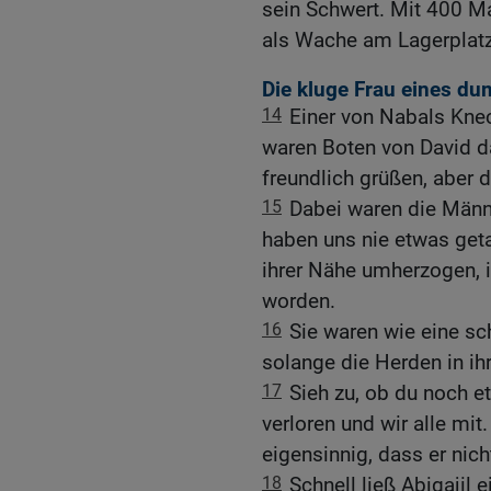
sein Schwert. Mit 400 Man
als Wache am Lagerplatz
Die kluge Frau eines 
14
Einer von Nabals Knec
waren Boten von David da«
freundlich grüßen, aber d
15
Dabei waren die Männ
haben uns nie etwas getan
ihrer Nähe umherzogen, i
worden.
16
Sie waren wie eine sc
solange die Herden in ih
17
Sieh zu, ob du noch et
verloren und wir alle mit.
eigensinnig, dass er nich
18
Schnell ließ Abigajil