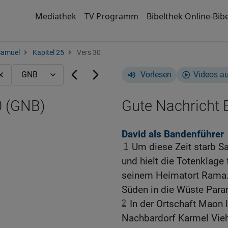
Mediathek
TV Programm
Bibelthek Online-Bibe
Samuel
Kapitel 25
Vers 30
Vorlesen
Videos a
0 (GNB)
Gute Nachricht B
David als Bandenführer
1
Um diese Zeit starb S
und hielt die Totenklage 
seinem Heimatort Rama.
Süden in die Wüste Para
2
In der Ortschaft Maon l
Nachbardorf Karmel Viehz