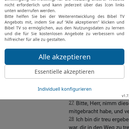
24
und blieb vor seinen F
Schuld, Herr!«, sagte sie.
25
Nabal, diesen nichtsn
nehmen. Er ist genau das
Dummkopf. Unglücklicher
Boten kamen.
26
So gewiss der HERR le
ich dir noch rechtzeitig
daran gehindert, dich zu
dich zu laden. Nabal wird
deinen Feinden, die dir 
ihm!
27
Bitte, Herr, nimm die
mitgebracht habe, und ve
28
Ich bin dir treu ergeb
war, dir in den Weg zu t