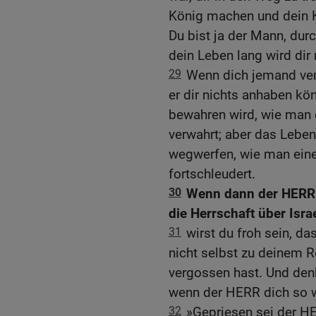
König machen und dein 
Du bist ja der Mann, dur
dein Leben lang wird dir
29
Wenn dich jemand ver
er dir nichts anhaben kö
bewahren wird, wie man 
verwahrt; aber das Lebe
wegwerfen, wie man eine
fortschleudert.
30
Wenn dann der HERR a
die Herrschaft über Isra
31
wirst du froh sein, da
nicht selbst zu deinem R
vergossen hast. Und denk
wenn der HERR dich so w
32
»Gepriesen sei der HER