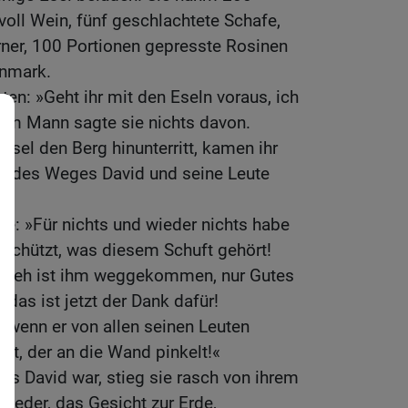
voll Wein, fünf geschlachtete Schafe,
rner, 100 Portionen gepresste Rosinen
enmark.
ten: »Geht ihr mit den Eseln voraus, ich
em Mann sagte sie nichts davon.
 Esel den Berg hinunterritt, kamen ihr
ng des Weges David und seine Leute
e: »Für nichts und wieder nichts habe
beschützt, was diesem Schuft gehört!
k Vieh ist ihm weggekommen, nur Gutes
das ist jetzt der Dank dafür!
, wenn er von allen seinen Leuten
at, der an die Wand pinkelt!«
 es David war, stieg sie rasch von ihrem
 nieder, das Gesicht zur Erde,