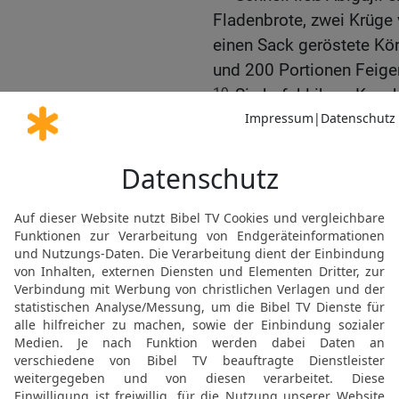
Fladenbrote, zwei Krüge 
einen Sack geröstete Kö
und 200 Portionen Feig
19
Sie befahl ihren Knech
komme gleich nach!« Ihr
20
Als Abigajil auf ihrem
plötzlich an einer Biegu
entgegen.
21
David schimpfte gerad
ich in der Steppe alles 
Nicht ein einziges Stüc
habe ich ihm getan – und 
22
Gott soll mich strafen
morgen früh noch einen h
23
Als Abigajil sah, dass
Esel, warf sich vor David