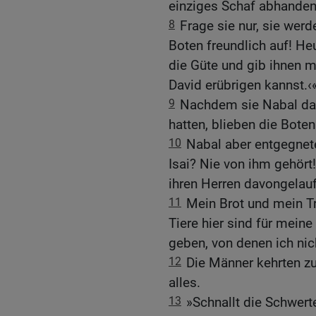
einziges Schaf abhand
8
Frage sie nur, sie wer
Boten freundlich auf! Heu
die Güte und gib ihnen m
David erübrigen kannst.‹
9
Nachdem sie Nabal das
hatten, blieben die Bote
10
Nabal aber entgegnete
Isai? Nie von ihm gehört
ihren Herren davongelauf
11
Mein Brot und mein T
Tiere hier sind für meine
geben, von denen ich ni
12
Die Männer kehrten zu
alles.
13
»Schnallt die Schwert