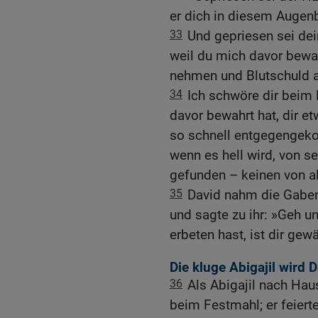
er dich in diesem Augenb
33
Und gepriesen sei dei
weil du mich davor bewa
nehmen und Blutschuld a
34
Ich schwöre dir beim
davor bewahrt hat, dir et
so schnell entgegengeko
wenn es hell wird, von 
gefunden – keinen von al
35
David nahm die Gaben 
und sagte zu ihr: »Geh 
erbeten hast, ist dir gewä
Die kluge Abigajil wird 
36
Als Abigajil nach Ha
beim Festmahl; er feierte