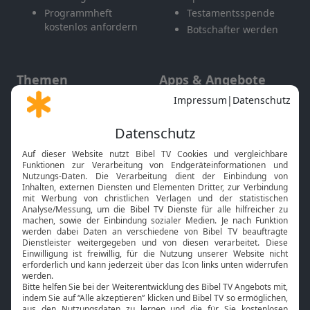
Programmheft
Testamentsspende
kostenlos anfordern
Botschafter werden
Themen
Apps & Angebote
Gott und Bibel erklärt
Newsletter
Feiertage
Mobile App
Interviews
Kids App
Neuigkeiten
Smart TV
HbbTV
Bibelthek Online-Bibel
Nächster Gottesdienst
Bibel TV
Service
Über uns
Kontakt