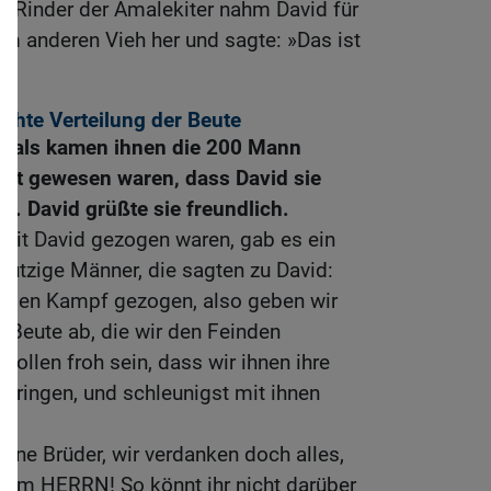
d Rinder der Amalekiter nahm David für
dem anderen Vieh her und sagte: »Das ist
echte Verteilung der Beute
rtals kamen ihnen die 200 Mann
pft gewesen waren, dass David sie
e. David grüßte sie freundlich.
 mit David gezogen waren, gab es ein
utzige Männer, die sagten zu David:
in den Kampf gezogen, also geben wir
r Beute ab, die wir den Feinden
llen froh sein, dass wir ihnen ihre
bringen, und schleunigst mit ihnen
ine Brüder, wir verdanken doch alles,
 dem HERRN! So könnt ihr nicht darüber