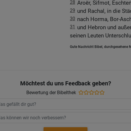
28
Aroër, Sifmot, Escht
29
und Rachal, in die Stä
30
nach Horma, Bor-Asch
31
und Hebron und außerd
seinen Leuten Unterschlu
Gute Nachricht Bibel, durchgesehene N
Möchtest du uns Feedback geben?
Bewertung der Bibelthek