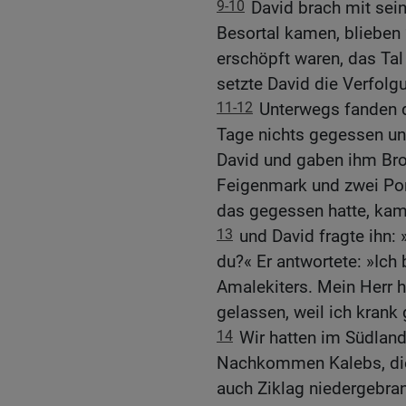
9-10
David brach mit sei
Besortal kamen, blieben 
erschöpft waren, das Tal
setzte David die Verfolgu
11-12
Unterwegs fanden d
Tage nichts gegessen und
David und gaben ihm Bro
Feigenmark und zwei Po
das gegessen hatte, kam 
13
und David fragte ihn
du?« Er antwortete: »Ich 
Amalekiters. Mein Herr h
gelassen, weil ich krank
14
Wir hatten im Südland 
Nachkommen Kalebs, die
auch Ziklag niedergebran