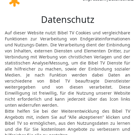
20
Die Schafe, Ziegen un
sich; man trieb sie vor 
Davids Beute.«
David sorgt für eine ger
21
In der Nähe des Beso
entgegen, die so erschö
dort zurücklassen musst
22
Aber unter denen, die
paar gemeine und nichtsn
»Sie sind nicht mit uns 
ihnen auch nichts von de
abgenommen haben. Sie so
Frauen und Kinder wieder
verschwinden!«
23
Doch David sagte: »Me
was wir erbeutet haben,