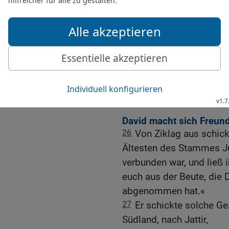
verfügen. Der HERR war e
diese Räuber ausgeliefert
24
Niemand wird gutheiße
gelten: Zum Kampf geht d
Die Beute des Krieges wir
25
Seit jenem Tag gilt di
führte es ein und es wird
David macht sich Freun
26
Von Ziklag aus schick
Ältesten des Stammes Ju
verbunden war, und ließ 
euch aus der Beute, die
abgenommen hat.«
27
Er schickte solche G
Südland, nach Jattir,