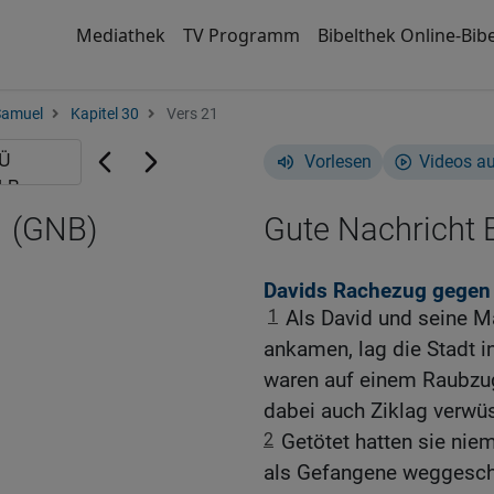
Mediathek
TV Programm
Bibelthek Online-Bibe
Samuel
Kapitel 30
Vers 21
Vorlesen
Videos a
1 (GNB)
Gute Nachricht B
Davids Rachezug gegen 
1
Als David und seine M
ankamen, lag die Stadt i
waren auf einem Raubzug
dabei auch Ziklag verwüs
2
Getötet hatten sie nie
als Gefangene weggesch