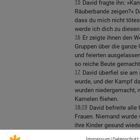
15
David fragte ihn: »Ka
Räuberbande zeigen?« De
dass du mich nicht tötes
werde ich dich zu diesen
16
Er zeigte ihnen den W
Gruppen über die ganze 
und feierten ausgelassen,
so reiche Beute gemacht
17
David überfiel sie am
wurde, und der Kampf da
wurden niedergemacht, n
Kamelen fliehen.
18-19
David befreite all
Frauen. Niemand wurde 
ihre Kinder gesund wiede
erbeutet hatten, wurde z