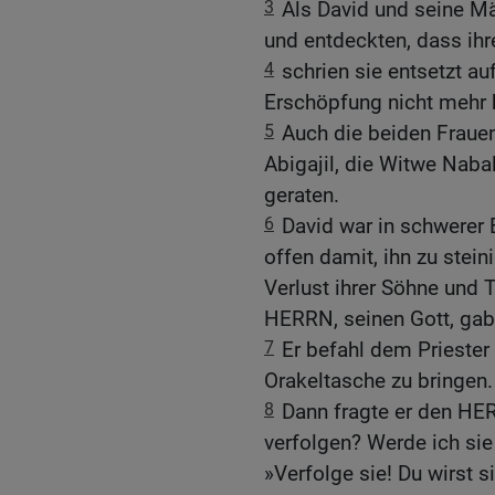
3
Als David und seine M
und entdeckten, dass ihr
4
schrien sie entsetzt auf
Erschöpfung nicht mehr 
5
Auch die beiden Fraue
Abigajil, die Witwe Naba
geraten.
6
David war in schwerer
offen damit, ihn zu stein
Verlust ihrer Söhne und 
HERRN, seinen Gott, gab
7
Er befahl dem Priester
Orakeltasche zu bringen.
8
Dann fragte er den HE
verfolgen? Werde ich sie 
»Verfolge sie! Du wirst s