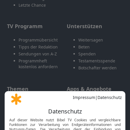
Letzte Chance
TV Programm
Unterstützen
Programmübersicht
Weitersagen
Tipps der Redaktion
Beten
Sendungen von A-Z
Spenden
Programmheft
Testamentsspende
kostenlos anfordern
Botschafter werden
Themen
Apps & Angebote
Gott und Bibel erklärt
Newsletter
Feiertage
Mobile App
Interviews
Kids App
Neuigkeiten
Smart TV