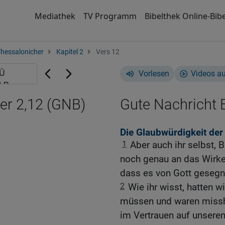
Mediathek
TV Programm
Bibelthek Online-Bibe
Thessalonicher
Kapitel 2
Vers 12
Vorlesen
Videos a
er 2,12 (GNB)
Gute Nachricht B
Die Glaubwürdigkeit der
1
Aber auch ihr selbst, 
noch genau an das Wirken
dass es von Gott gesegne
2
Wie ihr wisst, hatten wi
müssen und waren missh
im Vertrauen auf unseren