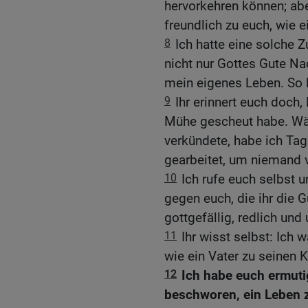
hervorkehren können; abe
freundlich zu euch, wie e
8
Ich hatte eine solche Z
nicht nur Gottes Gute Na
mein eigenes Leben. So 
9
Ihr erinnert euch doch
Mühe gescheut habe. Wäh
verkündete, habe ich Ta
gearbeitet, um niemand v
10
Ich rufe euch selbst 
gegen euch, die ihr die 
gottgefällig, redlich und 
11
Ihr wisst selbst: Ich 
wie ein Vater zu seinen K
12
Ich habe euch ermut
beschworen, ein Leben z