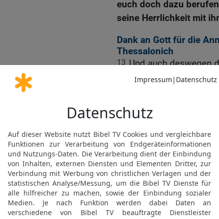
euch doch dazu berufen,
seine Herrlichkeit mit ih
Dank an Gott für die A
Thessalonich
13
Und auch deswegen da
die Botschaft, die wir eu
aufgenommen habt – nic
Gottes, das sie tatsächli
auch wirksam unter euch,
14
Das zeigt sich daran,
ebenso ergangen ist wie
Ihr habt von euren Lands
ihren jüdischen Landsle
15
Diese haben schon Jes
Propheten, und auch uns 
und sind allen Menschen 