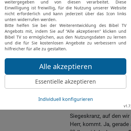
16
Denn sie wollen verhi
Gute Nachricht verkünden
fortgesetzt das Maß ihre
Gottes hat sie schon in 
Paulus in Sorge um die
17
Brüder und Schwestern
nur vorübergehend, seit w
auch nur äußerlich, nicht
so sehr nach euch, dass 
euch wiederzusehen.
18
Wir hatten die feste 
versuchte es mehrere Mal
19
Ihr seid doch unsere
Siegeskranz, auf den wir
Herr, kommt. Ja, gerade 