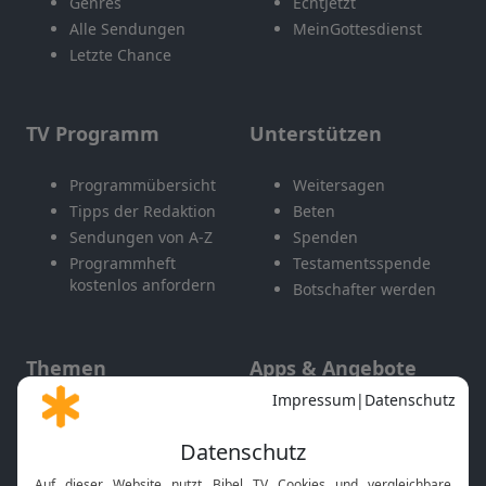
Genres
EchtJetzt
Alle Sendungen
MeinGottesdienst
Letzte Chance
TV Programm
Unterstützen
Programmübersicht
Weitersagen
Tipps der Redaktion
Beten
Sendungen von A-Z
Spenden
Programmheft
Testamentsspende
kostenlos anfordern
Botschafter werden
Themen
Apps & Angebote
Gott und Bibel erklärt
Newsletter
Feiertage
Mobile App
Interviews
Kids App