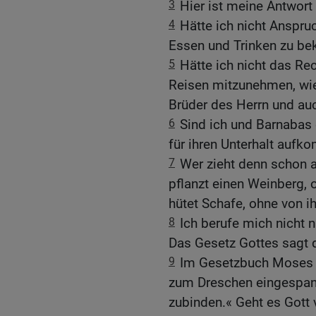
3
Hier ist meine Antwort 
4
Hätte ich nicht Anspru
Essen und Trinken zu 
5
Hätte ich nicht das Rec
Reisen mitzunehmen, wie
Brüder des Herrn und au
6
Sind ich und Barnabas d
für ihren Unterhalt au
7
Wer zieht denn schon a
pflanzt einen Weinberg,
hütet Schafe, ohne von ih
8
Ich berufe mich nicht n
Das Gesetz Gottes sagt 
9
Im Gesetzbuch Moses s
zum Dreschen eingespann
zubinden.« Geht es Gott 