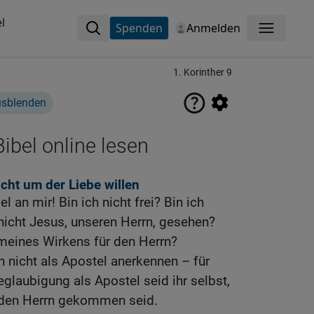
l
Spenden
Anmelden
Menü
1. Korinther 9
usblenden
ibel online lesen
icht um der Liebe willen
 an mir! Bin ich nicht frei? Bin ich
nicht Jesus, unseren Herrn, gesehen?
t meines Wirkens für den Herrn?
 nicht als Apostel anerkennen – für
eglaubigung als Apostel seid ihr selbst,
 den Herrn gekommen seid.