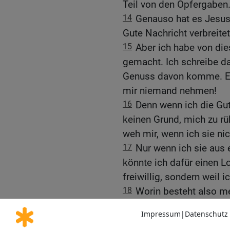
Teil von den Opfergaben
14
Genauso hat es Jesus,
Gute Nachricht verbreite
15
Aber ich habe von di
gemacht. Ich schreibe da
Genuss davon komme. Eh
mir niemand nehmen!
16
Denn wenn ich die Gut
keinen Grund, mich zu rü
weh mir, wenn ich sie ni
17
Nur wenn ich sie aus
könnte ich dafür einen Lo
freiwillig, sondern weil 
18
Worin besteht also me
Gute Nachricht ohne Entg
mir dafür zusteht.