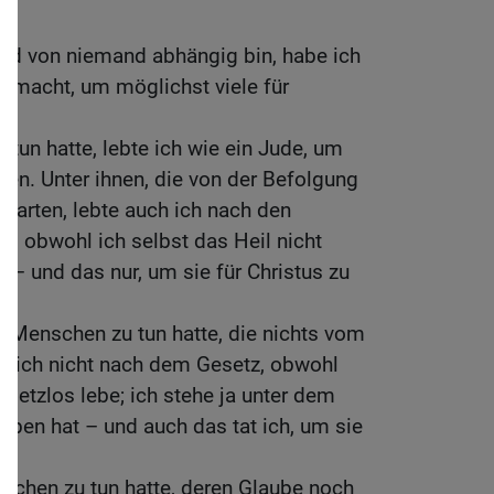
und von niemand abhängig bin, habe ich
gemacht, um möglichst viele für
 tun hatte, lebte ich wie ein Jude, um
nen. Unter ihnen, die von der Befolgung
warten, lebte auch ich nach den
s, obwohl ich selbst das Heil nicht
– und das nur, um sie für Christus zu
 Menschen zu tun hatte, die nichts vom
ch ich nicht nach dem Gesetz, obwohl
esetzlos lebe; ich stehe ja unter dem
eben hat – und auch das tat ich, um sie
.
schen zu tun hatte, deren Glaube noch