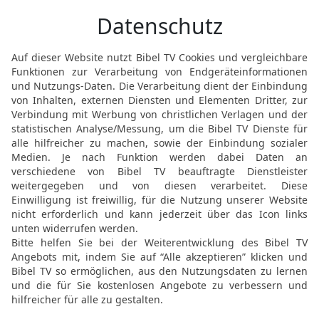
Frei zum Dienst an allen
19
Obwohl ich also frei 
mich zum Sklaven aller 
Christus zu gewinnen.
20
Wenn ich mit Juden zu
sie für Christus zu gewin
des Gesetzes das Heil er
Vorschriften des Gesetze
mehr vom Gesetz erwarte 
gewinnen.
21
Wenn ich dagegen mit
Gesetz wissen, lebte au
ich doch vor Gott nicht g
Gesetz, das Christus geg
für Christus zu gewinnen
22
Und wenn ich mit Men