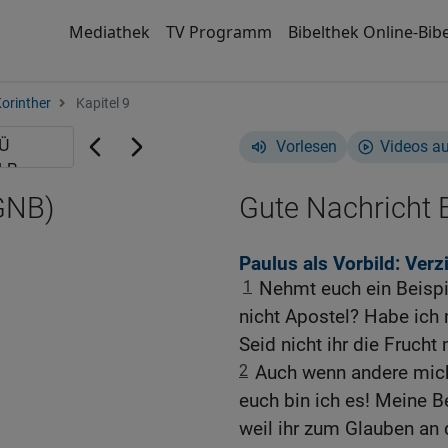
Mediathek
TV Programm
Bibelthek Online-Bibe
Korinther
Kapitel 9
Vorlesen
Videos a
(GNB)
Gute Nachricht B
Paulus als Vorbild: Verz
1
Nehmt euch ein Beispiel
nicht Apostel? Habe ich 
Seid nicht ihr die Fruch
2
Auch wenn andere mich
euch bin ich es! Meine B
weil ihr zum Glauben an