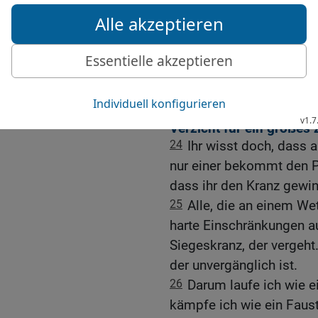
schwach war, wurde ich 
keinen Gebrauch – nur um
stellte mich allen gleich
23
Das alles tue ich für 
Anteil bekomme an dem, 
Verzicht für ein großes 
24
Ihr wisst doch, dass 
nur einer bekommt den Pr
dass ihr den Kranz gewin
25
Alle, die an einem W
harte Einschränkungen auf
Siegeskranz, der vergeht
der unvergänglich ist.
26
Darum laufe ich wie ei
kämpfe ich wie ein Faus