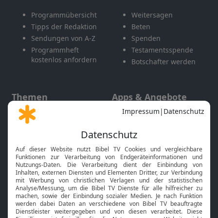
Programmübersicht
Weitersagen
Tipps der Redaktion
Beten
Sendungen von A-Z
Spenden
Programmheft
Testamentsspende
kostenlos anfordern
Botschafter werden
Themen
Apps & Angebote
Gott und Bibel erklärt
Newsletter
Feiertage
Mobile App
Interviews
Kids App
Neuigkeiten
Smart TV
HbbTV
Bibelthek Online-Bibel
Nächster Gottesdienst