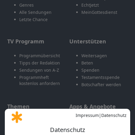
Genres
EchtJetzt
Alle Sendungen
MeinGottesdienst
Letzte Chance
TV Programm
Unterstützen
Programmübersicht
Weitersagen
Tipps der Redaktion
Beten
Sendungen von A-Z
Spenden
Programmheft
Testamentsspende
kostenlos anfordern
Botschafter werden
Themen
Apps & Angebote
Gott und Bibel erklärt
Newsletter
Feiertage
Mobile App