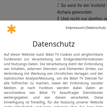
7
So seid ihr ein Vorbil
Achaia geworden.
8
Und nicht nur dorthin i
gelangt; es hat sich auc
ihr euch Gott zugewandt
davon zu erzählen.
9
Wo wir auch hinkommen
segensreiches Wirken wir
erzählen sie, wie ihr eu
dem wahren und lebendig
10
und wie ihr nun vom H
vom Tod auferweckt hat:
bevorstehenden Gericht r
Gute Nachricht Bibel, durchgesehene N