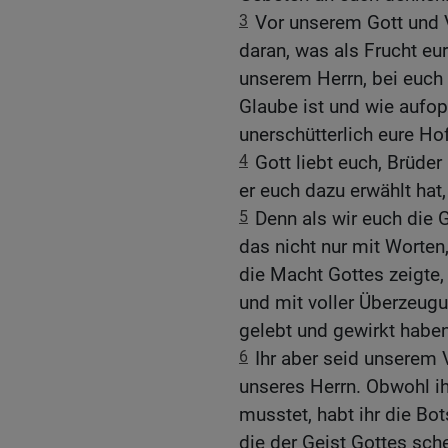
3
Vor unserem Gott und V
daran, was als Frucht eu
unserem Herrn, bei euch 
Glaube ist und wie aufop
unerschütterlich eure Ho
4
Gott liebt euch, Brüde
er euch dazu erwählt hat
5
Denn als wir euch die 
das nicht nur mit Worten
die Macht Gottes zeigte
und mit voller Überzeugun
gelebt und gewirkt haben
6
Ihr aber seid unserem 
unseres Herrn. Obwohl i
musstet, habt ihr die B
die der Geist Gottes sch