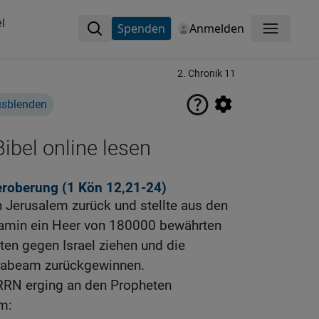
l
Spenden
Anmelden
Menü
2. Chronik 11
usblenden
ibel online lesen
keroberung (1
Kön 12,21-24
)
Jerusalem zurück und stellte aus den
min ein Heer von 180000 bewährten
lten gegen Israel ziehen und die
ehabeam zurückgewinnen.
RRN erging an den Propheten
m: