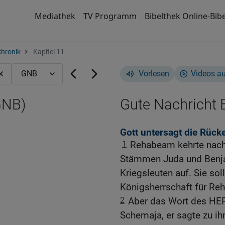
Mediathek
TV Programm
Bibelthek Online-Bibe
Chronik
Kapitel 11
Vorlesen
Videos a
GNB)
Gute Nachricht B
Gott untersagt die Rüc
1
Rehabeam kehrte nach 
Stämmen Juda und Benja
Kriegsleuten auf. Sie sol
Königsherrschaft für R
2
Aber das Wort des HE
Schemaja, er sagte zu ih