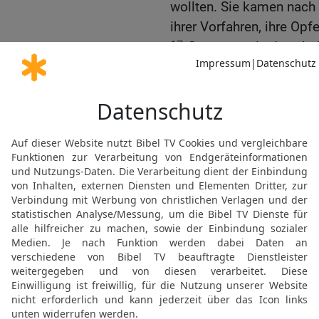
wollten. Sie kamen nach
ihrer Vorfahren, ihre Opfe
17
So trugen sie dazu be
Rehabeams Herrschaft zu 
Jahre, so lange, wie sic
Salomos richteten.
Rehabeams Familie
18
Rehabeam heiratete Ma
Davids, und ihre Mutter w
Bruder Eliab und Enkelin 
19
Mahalat gebar Rehab
Saham.
20
Danach heiratete Reh
Abischaloms. Von ihr wur
Schelomit geboren.
21
Im Ganzen hatte Reh