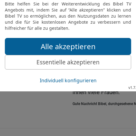
Nebenfrauen und durch 
Töchter. Aber er liebte 
Frauen.
22
Darum bestimmte er A
Thronfolger und gab ihm 
Brüdern.
23
Rehabeam ging aber a
vor: Er verteilte sie au
und setzte sie als Komma
gab ihnen ein äußerst g
ihnen viele Frauen.
Gute Nachricht Bibel, durchgesehene N