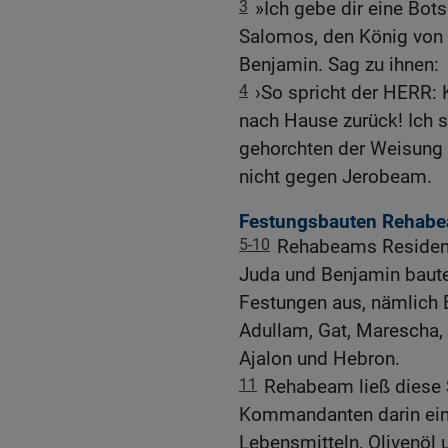
3
»Ich gebe dir eine Bot
Salomos, den König von 
Benjamin. Sag zu ihnen:
4
›So spricht der HERR: 
nach Hause zurück! Ich s
gehorchten der Weisung
nicht gegen Jerobeam.
Festungsbauten Rehab
5-10
Rehabeams Residenz
Juda und Benjamin baute
Festungen aus, nämlich B
Adullam, Gat, Marescha, 
Ajalon und Hebron.
11
Rehabeam ließ diese S
Kommandanten darin ein. 
Lebensmitteln, Olivenöl