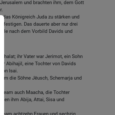
 Jerusalem und brachten ihm, dem Gott
r.
i, das Königreich Juda zu stärken und
festigen. Das dauerte aber nur drei
h alle nach dem Vorbild Davids und
halat; ihr Vater war Jerimot, ein Sohn
ar Abihajil, eine Tochter von Davids
von Isai.
eam die Söhne Jëusch, Schemarja und
abeam auch Maacha, die Tochter
den ihm Abija, Attai, Sisa und
abeam achtzehn Frauen und sechzig