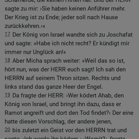
sagte zu mir: ›Sie haben keinen Anführer mehr.
Der Krieg ist zu Ende; jeder soll nach Hause
zurückkehren.‹«
17
Der König von Israel wandte sich zu Joschafat
und sagte: »Habe ich nicht recht? Er kündigt mir
immer nur Unglück an!«
18
Aber Micha sprach weiter: »Weil das so ist,
hört nun, was der HERR euch sagt! Ich sah den
HERRN auf seinem Thron sitzen. Rechts und
links stand das ganze Heer der Engel.
19
Da fragte der HERR: ›Wer ködert Ahab, den
König von Israel, und bringt ihn dazu, dass er
Ramot angreift und dort den Tod findet?‹ Der eine
hatte diesen Vorschlag, der andere jenen,
20
bis zuletzt ein Geist vor den HERRN trat und
sagte: ›Ich werde ihn ködern.‹ ›Womit?‹, fragte