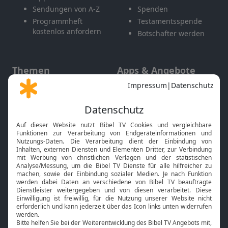
Sendungen von A-Z
Spenden
Programmheft
Testamentsspende
kostenlos anfordern
Botschafter werden
Themen
Apps & Angebote
Gott und Bibel erklärt
Newsletter
Feiertage
Mobile App
Interviews
Kids App
Neuigkeiten
Smart TV
HbbTV
Bibelthek Online-Bibel
Nächster Gottesdienst
Bibel TV
Service