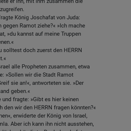
dete er ihn, mit ihm zusammen die
zugreifen.
fragte König Joschafat von Juda:
ch gegen Ramot ziehe?« »Ich mache
at, »du kannst auf meine Truppen
enen.«
Du solltest doch zuerst den HERRN
t.«
Israel alle Propheten zusammen, etwa
ie: »Sollen wir die Stadt Ramot
reif sie an!«, antworteten sie. »Der
Hand geben.«
 und fragte: »Gibt es hier keinen
ch den wir den HERRN fragen könnten?«
en«, erwiderte der König von Israel,
la. Aber ich kann ihn nicht ausstehen,