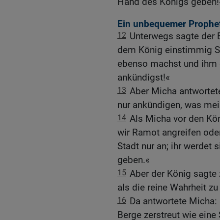
Hand des Königs geben!
Ein unbequemer Prophe
12
Unterwegs sagte der 
dem König einstimmig Si
ebenso machst und ihm 
ankündigst!«
13
Aber Micha antwortete
nur ankündigen, was mein
14
Als Micha vor den Köni
wir Ramot angreifen oder
Stadt nur an; ihr werdet
geben.«
15
Aber der König sagte 
als die reine Wahrheit z
16
Da antwortete Micha: 
Berge zerstreut wie eine 