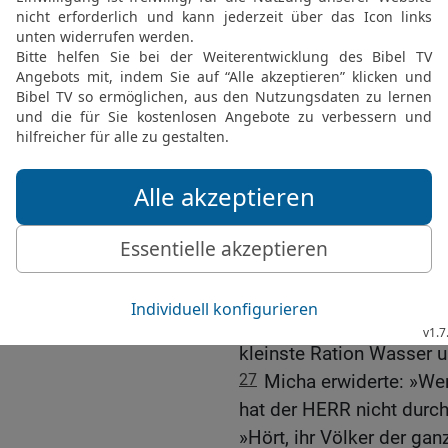
HERR deinen Propheten L
hat er deinen Untergang
23
Da trat Zidkija auf M
sagte: »Wie soll das zug
HERRN mich verlassen ha
24
»Du wirst es ja sehen
kommt, an dem du dich i
verstecken wirst.«
25
»Nehmt ihn fest«, bef
Stadtkommandanten Amo
26
Sagt zu ihnen: ›Befeh
Gefängnis, bis ich wohlb
kleinste Ration Wasser u
27
Micha erwiderte: »We
hat der HERR nicht durch
»Hört, ihr Völker der gan