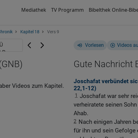
Mediathek
TV Programm
Bibelthek Online-Bibe
Chronik
Kapitel 18
Vers 9
Vorlesen
Videos a
 (GNB)
Gute Nachricht B
Joschafat verbündet sic
aber Videos zum Kapitel.
22,1-12
)
1
Joschafat war sehr re
verheiratete seinen Sohn
Ahab.
2
Nach einigen Jahren be
für ihn und sein Gefolg