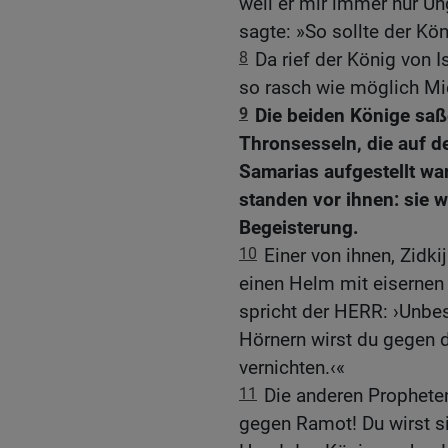
weil er mir immer nur U
sagte: »So sollte der Kön
8
Da rief der König von 
so rasch wie möglich Mi
9
Die beiden Könige saß
Thronsesseln, die auf d
Samarias aufgestellt wa
standen vor ihnen: sie 
Begeisterung.
10
Einer von ihnen, Zidki
einen Helm mit eisernen 
spricht der HERR: ›Unbes
Hörnern wirst du gegen d
vernichten.‹«
11
Die anderen Propheten
gegen Ramot! Du wirst si