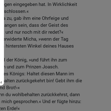
ügen eingegeben hat. In Wirklichkeit
 beschlossen.«
icha zu, gab ihm eine Ohrfeige und
egangen sein, dass der Geist des
t und nur noch mit dir redet?«
«, erwiderte Micha, »wenn der Tag
m hintersten Winkel deines Hauses
ahl der König, »und führt ihn zum
n und zum Prinzen Joasch.
l des Königs: Haltet diesen Mann im
ehalten zurückgekehrt bin! Gebt ihm die
nd Brot!‹«
nn du wohlbehalten zurückkehrst, dann
 mich gesprochen.« Und er fügte hinzu:
zen Erde!«