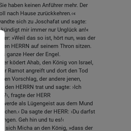
Sie haben keinen Anführer mehr. Der
soll nach Hause zurückkehren.‹«
wandte sich zu Joschafat und sagte:
r kündigt mir immer nur Unglück an!«
er: »Weil das so ist, hört nun, was der
 den HERRN auf seinem Thron sitzen.
as ganze Heer der Engel.
Wer ködert Ahab, den König von Israel,
s er Ramot angreift und dort den Tod
iesen Vorschlag, der andere jenen,
vor den HERRN trat und sagte: ›Ich
t?‹, fragte der HERR
Ich werde als Lügengeist aus dem Mund
prechen.‹ Da sagte der HERR: ›Du darfst
elingen. Geh hin und tu es!‹
te sich Micha an den König, »dass der