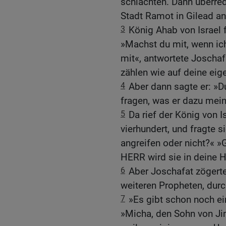
schlachten. Dann überre
Stadt Ramot in Gilead an
3
König Ahab von Israel 
»Machst du mit, wenn i
mit«, antwortete Joschaf
zählen wie auf deine eig
4
Aber dann sagte er: »
fragen, was er dazu mein
5
Da rief der König von 
vierhundert, und fragte s
angreifen oder nicht?« »G
HERR wird sie in deine 
6
Aber Joschafat zögerte
weiteren Propheten, dur
7
»Es gibt schon noch ein
»Micha, den Sohn von Jim