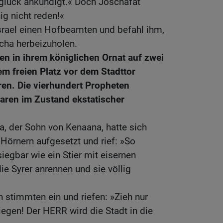
nglück ankündigt.« Doch Joschafat
ig nicht reden!«
Israel einen Hofbeamten und befahl ihm,
cha herbeizuholen.
en in ihrem königlichen Ornat auf zwei
em freien Platz vor dem Stadttor
ren. Die vierhundert Propheten
waren im Zustand ekstatischer
ja, der Sohn von Kenaana, hatte sich
Hörnern aufgesetzt und rief: »So
iegbar wie ein Stier mit eisernen
ie Syrer anrennen und sie völlig
 stimmten ein und riefen: »Zieh nur
egen! Der HERR wird die Stadt in die