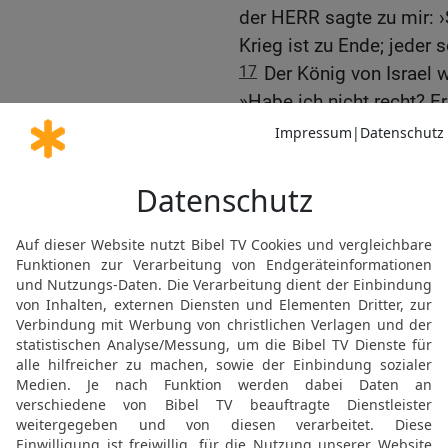
der HERR sagte zu mir: ›
Krieg ist zu Ende; jeder 
17
Der König von Israel 
»Habe ich nicht recht? E
18
Aber Micha sprach weit
HERR euch sagt! Ich sah
Rechts und links stand d
19
Da fragte der HERR: ›
und bringt ihn dazu, das
findet?‹ Der eine hatte d
20
bis zuletzt ein Geist 
werde ihn ködern.‹ ›Womi
21
und er antwortete: ›
aller seiner Propheten s
ihn ködern, dir wird es g
22
Du siehst also«, wand