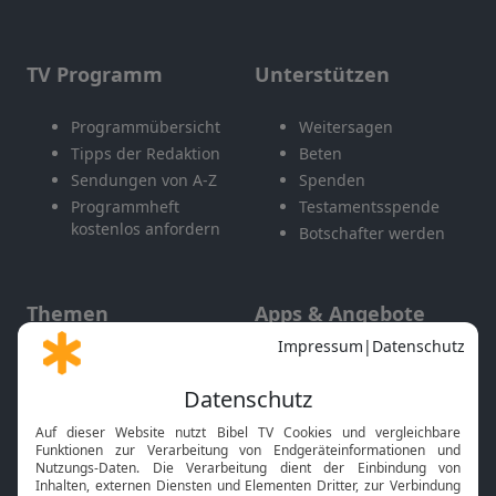
TV Programm
Unterstützen
Programmübersicht
Weitersagen
Tipps der Redaktion
Beten
Sendungen von A-Z
Spenden
Programmheft
Testamentsspende
kostenlos anfordern
Botschafter werden
Themen
Apps & Angebote
Gott und Bibel erklärt
Newsletter
Feiertage
Mobile App
Interviews
Kids App
Neuigkeiten
Smart TV
HbbTV