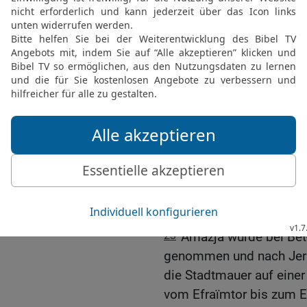
zertrampelten ihn.
19
Dein Sieg über die Edo
dich mit deinem Ruhm zu
du dich ins Unglück stür
20
Aber Amazja hörte nich
denn er wollte die Leute
Israel geben, weil sie be
suchten.
21
König Joasch rückte 
im Gebiet von Juda, traf
22
Die Männer von Juda 
auseinander, jeder kehrt
23
Amazja wurde bei Be
genommen und nach Jeru
die Stadtmauer auf einer
vom Efraïmtor bis zum E