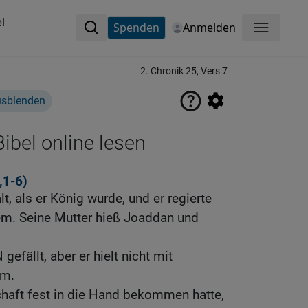
l
Spenden
Anmelden
Menü
2. Chronik 25, Vers 7
usblenden
ibel online lesen
,1-6
)
t, als er König wurde, und er regierte
lem. Seine Mutter hieß Joaddan und
efällt, aber er hielt nicht mit
hm.
haft fest in die Hand bekommen hatte,