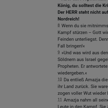
König, du solltest die K
Der HERR steht nicht auf
Nordreich!
8
Wenn du sie mitnimmst
Kampf stürzen – Gott wi
Feinden unterliegst. Denn
Fall bringen!«
9
»Und was wird aus den 
Söldnern aus Israel geg
Propheten. Er antwortete
wiedergeben.«
10
Da entließ Amazja die
ihr Land zurück. Sie war
zogen voller Wut wieder
11
Amazja nahm all sein
Leute in den Kampf. Sie 