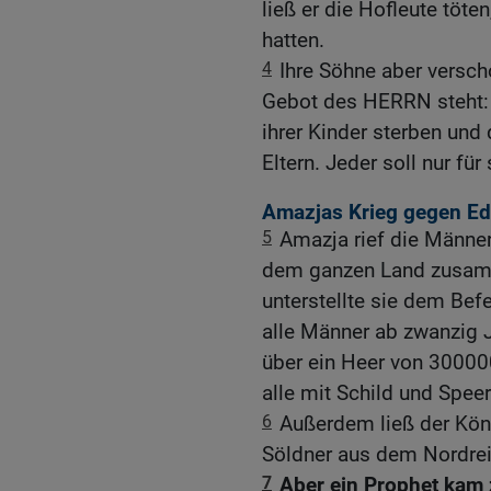
ließ er die Hofleute töte
hatten.
4
Ihre Söhne aber versc
Gebot des HERRN steht: »
ihrer Kinder sterben und 
Eltern. Jeder soll nur fü
Amazjas Krieg gegen E
5
Amazja rief die Männe
dem ganzen Land zusamm
unterstellte sie dem Bef
alle Männer ab zwanzig J
über ein Heer von 300000
alle mit Schild und Spee
6
Außerdem ließ der Kön
Söldner aus dem Nordrei
7
Aber ein Prophet kam 