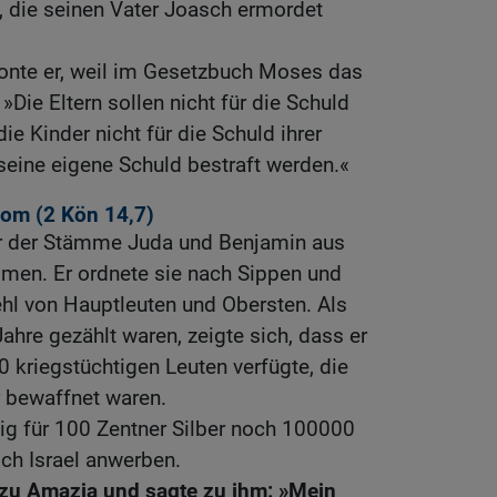
n, die seinen Vater Joasch ermordet
honte er, weil im Gesetzbuch Moses das
Die Eltern sollen nicht für die Schuld
die Kinder nicht für die Schuld ihrer
r seine eigene Schuld bestraft werden.«
dom (2
Kön 14,7
)
r der Stämme Juda und Benjamin aus
en. Er ordnete sie nach Sippen und
ehl von Hauptleuten und Obersten. Als
ahre gezählt waren, zeigte sich, dass er
 kriegstüchtigen Leuten verfügte, die
r bewaffnet waren.
ig für 100 Zentner Silber noch 100000
ch Israel anwerben.
zu Amazja und sagte zu ihm: »Mein