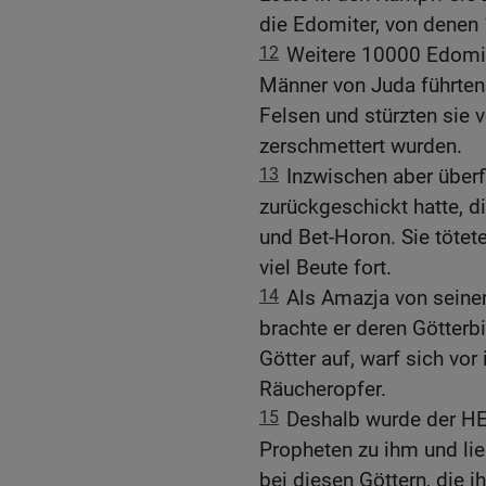
die Edomiter, von denen 
12
Weitere 10000 Edomi
Männer von Juda führten
Felsen und stürzten sie v
zerschmettert wurden.
13
Inzwischen aber überf
zurückgeschickt hatte, 
und Bet-Horon. Sie töte
viel Beute fort.
14
Als Amazja von seine
brachte er deren Götterbi
Götter auf, warf sich vor
Räucheropfer.
15
Deshalb wurde der HER
Propheten zu ihm und li
bei diesen Göttern, die i