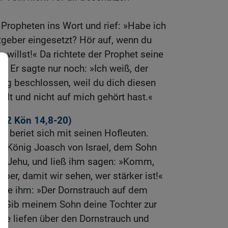
Propheten ins Wort und rief: »Habe ich
tgeber eingesetzt? Hör auf, wenn du
illst!« Da richtete der Prophet seine
s. Er sagte nur noch: »Ich weiß, der
ng beschlossen, weil du dich diesen
dt und nicht auf mich gehört hast.«
l (2
Kön 14,8-20
)
 beriet sich mit seinen Hofleuten.
zu König Joasch von Israel, dem Sohn
n Jehu, und ließ ihm sagen: »Komm,
ber, damit wir sehen, wer stärker ist!«
ete ihm: »Der Dornstrauch auf dem
: ›Gib meinem Sohn deine Tochter zur
iere liefen über den Dornstrauch und