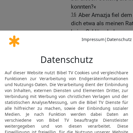
konnten?«
16
Aber Amazja fiel dem 
dich etwa als meinen Ra
keine Schläge bekommen w
Botschaft nicht weiter au
HERR hat deinen Unterga
fremden Göttern zugewan
Amazjas Krieg mit Israe
17
König Amazja von Juda
Dann schickte er Boten 
von Joahas und Enkel vo
tritt mir im Kampf gegenü
18
König Joasch antwort
Libanon sagte zur Zeder
Frau!‹ Aber die wilden T