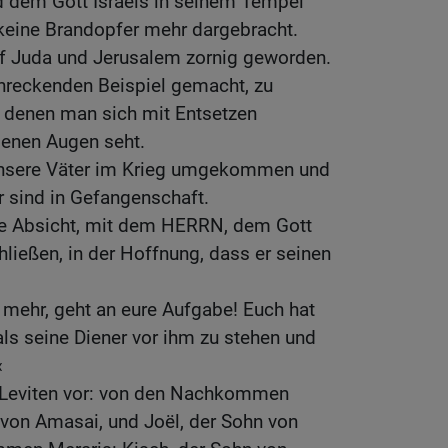
 dem Gott Israels in seinem Tempel
keine Brandopfer mehr dargebracht.
f Juda und Jerusalem zornig geworden.
chreckenden Beispiel gemacht, zu
n denen man sich mit Entsetzen
genen Augen seht.
nsere Väter im Krieg umgekommen und
 sind in Gefangenschaft.
ste Absicht, mit dem HERRN, dem Gott
hließen, in der Hoffnung, dass er seinen
t mehr, geht an eure Aufgabe! Euch hat
ls seine Diener vor ihm zu stehen und
«
e Leviten vor: von den Nachkommen
 von Amasai, und Joël, der Sohn von