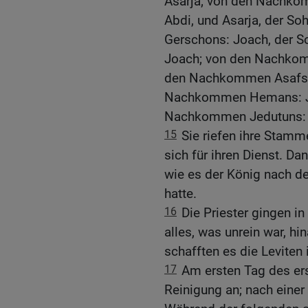
Asarja; von den Nachkom
Abdi, und Asarja, der S
Gerschons: Joach, der S
Joach; von den Nachkomm
den Nachkommen Asafs: 
Nachkommen Hemans: Je
Nachkommen Jedutuns: 
15
Sie riefen ihre Stam
sich für ihren Dienst. D
wie es der König nach 
hatte.
16
Die Priester gingen i
alles, was unrein war, hi
schafften es die Leviten 
17
Am ersten Tag des ers
Reinigung an; nach einer