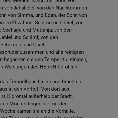
men Meraris: Kisch, der Sohn von
ohn von Jehallelel; von den Nachkommen
ohn von Simma, und Eden, der Sohn von
en Elizafans: Schimri und Jëiël; von
Secharja und Mattanja; von den
hiël und Schimi; von den
Schemaja und Usiël.
mesbrüder zusammen und alle reinigten
ann begannen sie den Tempel zu reinigen,
den Weisungen des HERRN befohlen
n das Tempelhaus hinein und brachten
naus in den Vorhof. Von dort aus
ins Kidrontal außerhalb der Stadt.
ten Monats fingen sie mit der
 Woche kamen sie an die Vorhalle.