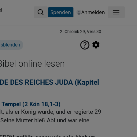
l
Spenden
Anmelden
Menü
2. Chronik 29, Vers 30
usblenden
ibel online lesen
E DES REICHES JUDA (Kapitel
en Tempel (2
Kön 18,1-3
)
t, als er König wurde, und er regierte 29
 Seine Mutter hieß Abi und war eine