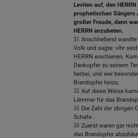
Leviten auf, den HERRN 
prophetischen Sängers A
großer Freude, dann war
HERRN anzubeten.
31
Anschließend wandte 
Volk und sagte: »Ihr sei
HERRN erschienen. Komm
Dankopfer zu seinem Tem
herbei, und wer besonder
Brandopfer hinzu.
32
Auf diese Weise kame
Lämmer für das Brando
33
Die Zahl der übrigen
Schafe.
34
Zuerst waren gar nicht
das Brandopfer abzuhäut