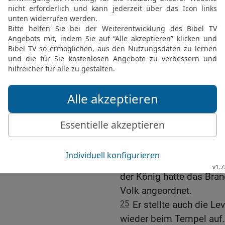
die als Sühneopfer für 
ganze Bevölkerung von J
befahl den Priestern, d
dem Altar des HERRN zu
22
Nacheinander wurden d
Lämmer geschlachtet. Di
sprengten es an den Alta
23
Zuletzt brachte man d
sie vor den König und di
ihre Hände auf die Köpfe
24
Dann schlachteten die
Blut an den Altar, um Isr
der König hatte das Bra
Volk angeordnet.
25
Er stellte auch die L
wieder beim Tempel auf.