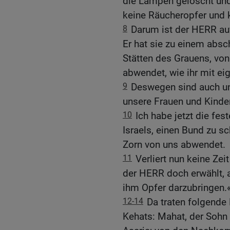
die Lampen gelöscht und
keine Räucheropfer und 
8
Darum ist der HERR au
Er hat sie zu einem abs
Stätten des Grauens, vo
abwendet, wie ihr mit ei
9
Deswegen sind auch u
unsere Frauen und Kinder
10
Ich habe jetzt die fe
Israels, einen Bund zu sc
Zorn von uns abwendet.
11
Verliert nun keine Zei
der HERR doch erwählt, a
ihm Opfer darzubringen.
12-14
Da traten folgend
Kehats: Mahat, der Sohn