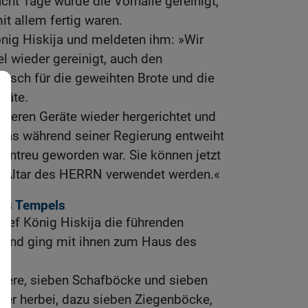
ht Tage wurde die Vorhalle gereinigt,
t allem fertig waren.
nig Hiskija und meldeten ihm: »Wir
 wieder gereinigt, auch den
Tisch für die geweihten Brote und die
räte.
nderen Geräte wieder hergerichtet und
Ahas während seiner Regierung entweiht
untreu geworden war. Sie können jetzt
m Altar des HERRN verwendet werden.«
es Tempels
ief König Hiskija die führenden
h und ging mit ihnen zum Haus des
tiere, sieben Schafböcke und sieben
er herbei, dazu sieben Ziegenböcke,