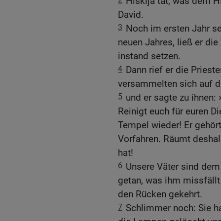
Hiskija tat, was dem H
David.
3
Noch im ersten Jahr se
neuen Jahres, ließ er di
instand setzen.
4
Dann rief er die Prieste
versammelten sich auf d
5
und er sagte zu ihnen:
Reinigt euch für euren D
Tempel wieder! Er gehö
Vorfahren. Räumt deshal
hat!
6
Unsere Väter sind de
getan, was ihm missfäll
den Rücken gekehrt.
7
Schlimmer noch: Sie ha