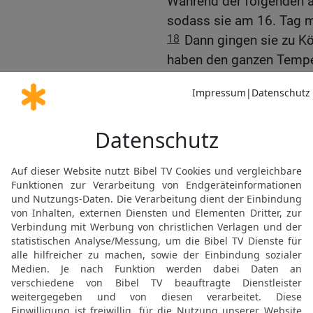
Während der folgenden ac
sodass sie am 16. Tag mi
18
Dann gingen sie zu Kö
haben den ganzen Tempel
Brandopferaltar und den 
zu beiden gehörenden Ge
19
Wir haben auch alle a
neu geweiht, die König 
hatte, als er dem HERRN 
wieder für den Dienst a
Die Wiedereinweihung d
20
Am nächsten Morgen r
Männer der Stadt zu sic
HERRN hinauf.
21
Man brachte sieben S
Lämmer für das Brandopf