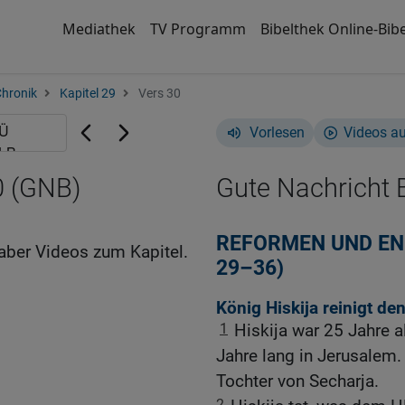
Mediathek
TV Programm
Bibelthek Online-Bibe
Chronik
Kapitel 29
Vers 30
Vorlesen
Videos a
0 (GNB)
Gute Nachricht B
REFORMEN UND END
aber Videos zum Kapitel.
29–36)
König Hiskija reinigt d
1
Hiskija war 25 Jahre al
Jahre lang in Jerusalem.
Tochter von Secharja.
2