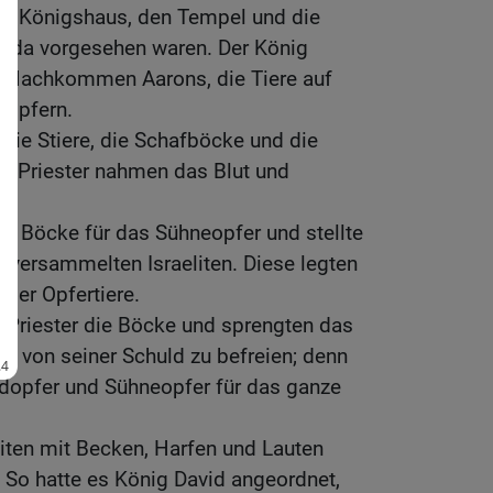
das Königshaus, den Tempel und die
uda vorgesehen waren. Der König
en Nachkommen Aarons, die Tiere auf
 opfern.
ie Stiere, die Schafböcke und die
e Priester nahmen das Blut und
r.
ie Böcke für das Sühneopfer und stellte
e versammelten Israeliten. Diese legten
 der Opfertiere.
 Priester die Böcke und sprengten das
ael von seiner Schuld zu befreien; denn
ndopfer und Sühneopfer für das ganze
eviten mit Becken, Harfen und Lauten
 So hatte es König David angeordnet,