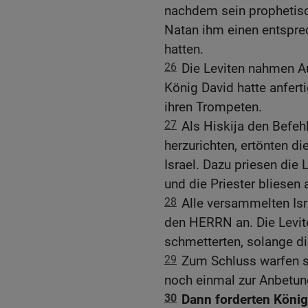
nachdem sein prophetisc
Natan ihm einen entspr
hatten.
26
Die Leviten nahmen Au
König David hatte anfert
ihren Trompeten.
27
Als Hiskija den Befeh
herzurichten, ertönten d
Israel. Dazu priesen di
und die Priester bliesen
28
Alle versammelten Isr
den HERRN an. Die Levi
schmetterten, solange d
29
Zum Schluss warfen s
noch einmal zur Anbetun
30
Dann forderten König