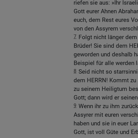
riefen sie aus: »Ihr Isr
Gott eurer Ahnen Abraham
euch, dem Rest eures Vol
von den Assyrern versch
7
Folgt nicht länger dem
Brüder! Sie sind dem HE
geworden und deshalb ha
Beispiel für alle werden 
8
Seid nicht so starrsinn
dem HERRN! Kommt zu se
zu seinem Heiligtum be
Gott; dann wird er sein
9
Wenn ihr zu ihm zurückk
Assyrer mit euren versc
haben und sie in euer La
Gott, ist voll Güte und E