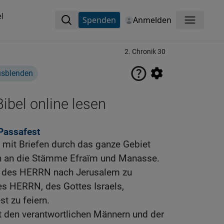
l
Spenden
Anmelden
Menü
2. Chronik 30
usblenden
ibel online lesen
Passafest
n mit Briefen durch das ganze Gebiet
ch an die Stämme Efraïm und Manasse.
us des HERRN nach Jerusalem zu
s HERRN, des Gottes Israels,
 zu feiern.
it den verantwortlichen Männern und der