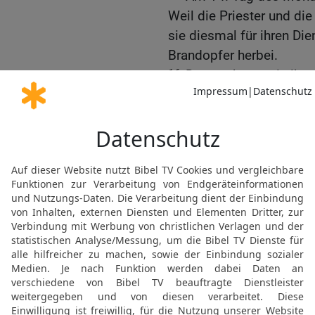
Weil die Priester und di
sie diesmal für ihren Die
Brandopfer herbei.
16
Dann nahmen sie ihre 
Gottes, im Gesetz festge
Leviten das Blut der Opf
den Altar.
17
Viele der Festteilneh
sich vorgenommen; deshal
Passalämmer, damit di
konnten.
18-19
Viele, besonders a
Sebulon, hatten auch sc
essen, ohne die Reinheit
betete Hiskija für sie: »
in deiner Güte allen, die 