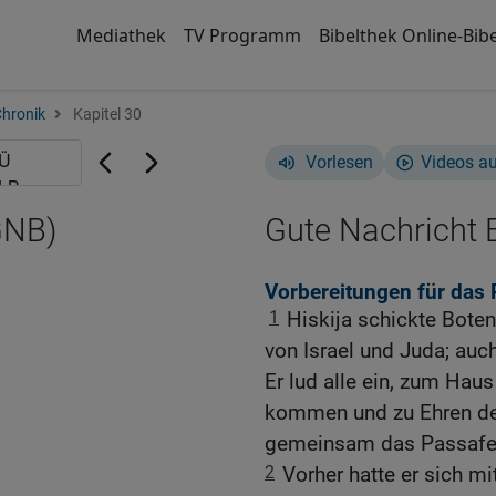
Mediathek
TV Programm
Bibelthek Online-Bibe
Chronik
Kapitel 30
Vorlesen
Videos a
GNB)
Gute Nachricht B
Vorbereitungen für das 
1
Hiskija schickte Bote
von Israel und Juda; au
Er lud alle ein, zum Ha
kommen und zu Ehren de
gemeinsam das Passafest
2
Vorher hatte er sich m