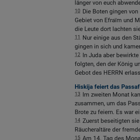
länger von euch abwende
10
Die Boten gingen von 
Gebiet von Efraïm und M
die Leute dort lachten si
11
Nur einige aus den 
gingen in sich und kame
12
In Juda aber bewirkte
folgten, den der König 
Gebot des HERRN erlass
Hiskija feiert das Passaf
13
Im zweiten Monat ka
zusammen, um das Passa
Brote zu feiern. Es war
14
Zuerst beseitigten sie
Räucheraltäre der fremde
15
Am 14. Tag des Monat