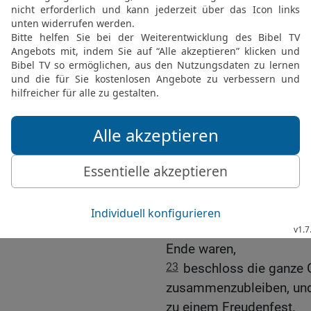
für dieses heilige Fest n
Herzen nach deinem Will
20
Der HERR erhörte das 
über sie kommen.
21
Sieben Tage lang fei
Israeliten voller Freude 
Priester und Leviten pri
das mit dem lauten Schal
22
Hiskija lobte die Levi
Dienst für den HERRN au
feierten die Israeliten 
dankten dem HERRN, dem 
Ende waren,
23
beschloss die ganze 
zusammenzubleiben, und
zu einem Freudenfest.