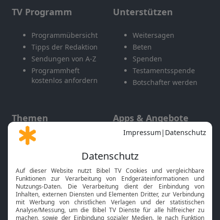
TV Programm
Unterstützen
Programmübersicht
Weitersagen
Tipps der Redaktion
Beten
Sendungen von A-Z
Spenden
Programmheft
Testamentsspende
kostenlos anfordern
Botschafter werden
Themen
Apps & Angebote
Gott und Bibel erklärt
Newsletter
Feiertage
Mobile App
Interviews
Kids App
Neuigkeiten
Smart TV
HbbTV
Bibelthek Online-Bibel
Nächster Gottesdienst