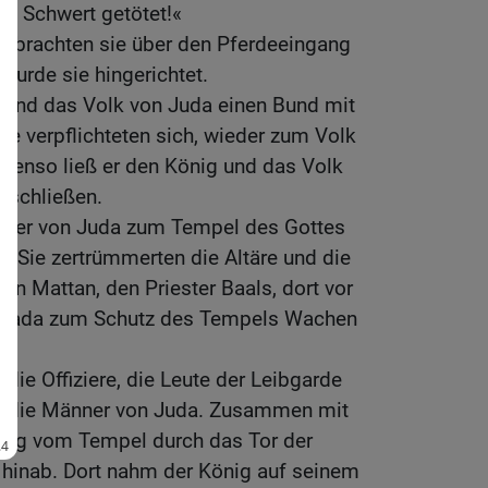
em Schwert getötet!«
und brachten sie über den Pferdeeingang
 wurde sie hingerichtet.
g und das Volk von Juda einen Bund mit
e verpflichteten sich, wieder zum Volk
enso ließ er den König und das Volk
 schließen.
nner von Juda zum Tempel des Gottes
r. Sie zertrümmerten die Altäre und die
en Mattan, den Priester Baals, dort vor
ojada zum Schutz des Tempels Wachen
 die Offiziere, die Leute der Leibgarde
d die Männer von Juda. Zusammen mit
önig vom Tempel durch das Tor der
hinab. Dort nahm der König auf seinem