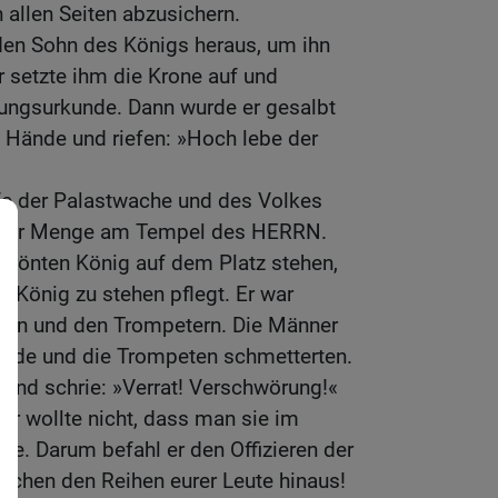
allen Seiten abzusichern.
den Sohn des Königs heraus, um ihn
 setzte ihm die Krone auf und
nungsurkunde. Dann wurde er gesalbt
ie Hände und riefen: »Hoch lebe der
ufe der Palastwache und des Volkes
zu der Menge am Tempel des HERRN.
krönten König auf dem Platz stehen,
 König zu stehen pflegt. Er war
ren und den Trompetern. Die Männer
reude und die Trompeten schmetterten.
d und schrie: »Verrat! Verschwörung!«
ber wollte nicht, dass man sie im
te. Darum befahl er den Offizieren der
ischen den Reihen eurer Leute hinaus!