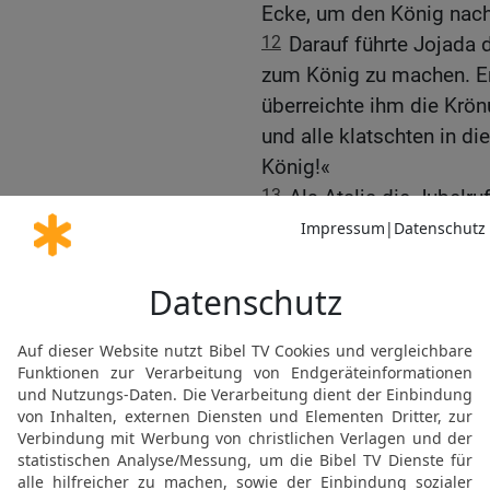
Ecke, um den König nach 
12
Darauf führte Jojada 
zum König zu machen. Er
überreichte ihm die Krö
und alle klatschten in d
König!«
13
Als Atalja die Jubelr
hörte, begab sie sich 
14
Da sah sie den neu ge
wo nach altem Brauch der
umgeben von den Offizie
von Juda jubelten vor F
Atalja zerriss ihr Gewan
15
Der Priester Jojada a
Bereich des Tempels töte
Leibgarde: »Führt sie zw