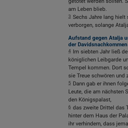
getötet werden sollten. S
am Leben blieb.
3
Sechs Jahre lang hielt
verborgen, solange Atalj
Aufstand gegen Atalja 
der Davidsnachkommen
4
Im siebten Jahr ließ de
königlichen Leibgarde un
Tempel kommen. Dort schl
sie Treue schwören und 
5
Dann gab er ihnen folg
Leute, die am nächsten S
den Königspalast,
6
das zweite Drittel das 
hinter dem Haus der Pala
ihr verhindern, dass jem