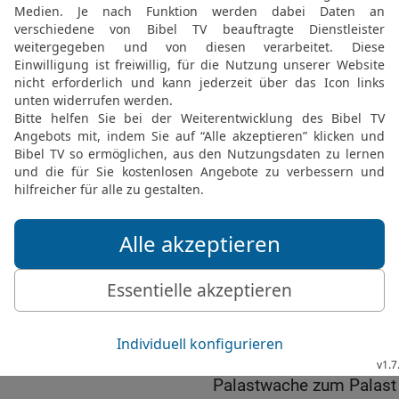
Wer ihr folgt, wird mit d
16
Sie ergriffen Atalja 
in den Palastbezirk. Dort
17
Jojada ließ den Köni
dem HERRN schließen. Si
des HERRN zu werden. Eb
untereinander einen Bund
18
Darauf zogen alle Mä
Baal und rissen ihn niede
Götterbilder und erschlug
den Altären. Nachdem J
aufgestellt hatte,
19
rief er alle zusammen,
und der Palastwache un
ihnen geleitete er den K
Palastwache zum Palast 