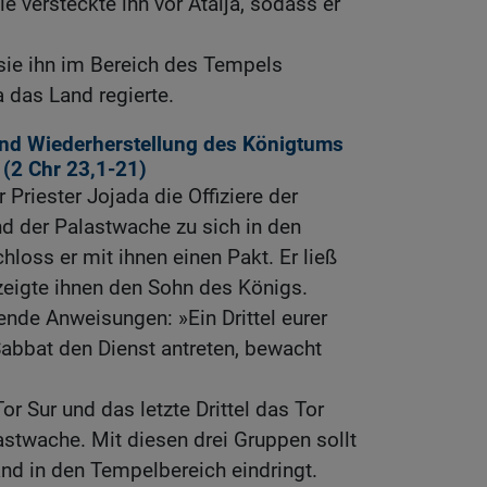
ie versteckte ihn vor Atalja, sodass er
 sie ihn im Bereich des Tempels
a das Land regierte.
und Wiederherstellung des Königtums
 (2
Chr 23,1-21
)
r Priester Jojada die Offiziere der
d der Palastwache zu sich in den
oss er mit ihnen einen Pakt. Er ließ
zeigte ihnen den Sohn des Königs.
ende Anweisungen: »Ein Drittel eurer
abbat den Dienst antreten, bewacht
Tor Sur und das letzte Drittel das Tor
stwache. Mit diesen drei Gruppen sollt
and in den Tempelbereich eindringt.