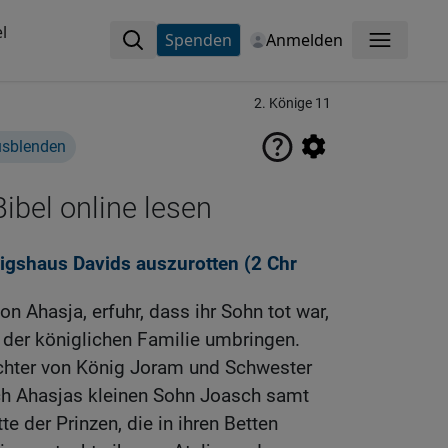
l
Spenden
Anmelden
Menü
2. Könige 11
usblenden
ibel online lesen
nigshaus Davids auszurotten (2
Chr
von Ahasja, erfuhr, dass ihr Sohn tot war,
n der königlichen Familie umbringen.
chter von König Joram und Schwester
ich Ahasjas kleinen Sohn Joasch samt
e der Prinzen, die in ihren Betten