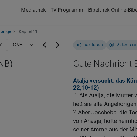
Mediathek
TV Programm
Bibelthek Online-Bibe
Könige
Kapitel 11
Vorlesen
Videos a
GNB)
Gute Nachricht B
Atalja versucht, das Kö
22,10-12
)
1
Als Atalja, die Mutter 
ließ sie alle Angehörige
2
Aber Joscheba, die To
von Ahasja, holte heiml
seiner Amme aus der Mitt