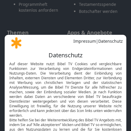
Programmheft
Testamentsspende
kostenlos anfordern
Botschafter werden
Themen
Apps & Angebote
Gott und Bibel erklärt
Newsletter
Feiertage
Mobile App
Interviews
Kids App
Neuigkeiten
Smart TV
HbbTV
Bibelthek Online-Bibel
Nächster Gottesdienst
Bibel TV
Service
Über uns
Kontakt
Jobs
TV-Empfang