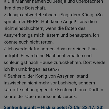
5
Die Männer kamen zu Jesaja und überbrachten
ihm diese Botschaft.
6
Jesaja antwortete ihnen: »Sagt dem König: ›So
spricht der HERR: Hab keine Angst! Lass dich
nicht einschüchtern, wenn die Boten des
Assyrerkönigs mich lästern und behaupten, ich
könnte euch nicht retten.
7
Ich werde dafür sorgen, dass er seinen Plan
aufgibt. Er wird eine Nachricht erhalten und
schleunigst nach Hause zurückkehren. Dort werde
ich ihn umbringen lassen.‹«
8
Sanherib, der König von Assyrien, stand
inzwischen nicht mehr vor Lachisch, sondern
kämpfte schon gegen die Festung Libna. Dorthin
kehrte der Obermundschenk zurück.
Sanherib prahlt – Hiskija betet (2
Chr 32,17
.
20
;