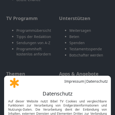
TV Programm
Unterstützen
Programmübersicht
Weitersagen
Tipps der Redaktion
Beten
Sendungen von A-Z
Spenden
Programmheft
Testamentsspende
kostenlos anfordern
Botschafter werden
Themen
Apps & Angebote
Gott und Bibel erklärt
Newsletter
Feiertage
Mobile App
Interviews
Kids App
Neuigkeiten
Smart TV
HbbTV