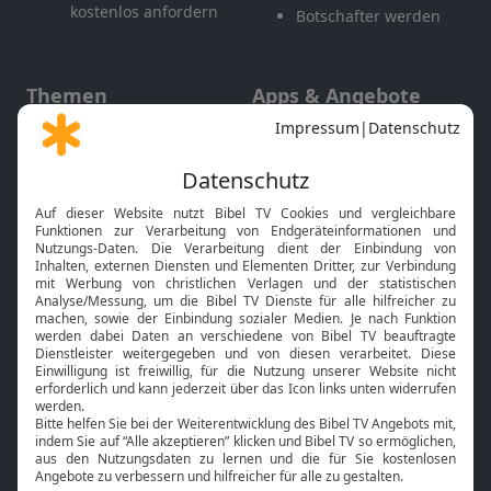
kostenlos anfordern
Botschafter werden
Themen
Apps & Angebote
Gott und Bibel erklärt
Newsletter
Feiertage
Mobile App
Interviews
Kids App
Neuigkeiten
Smart TV
HbbTV
Bibelthek Online-Bibel
Nächster Gottesdienst
Bibel TV
Service
Über uns
Kontakt
Jobs
TV-Empfang
Presse
FAQ