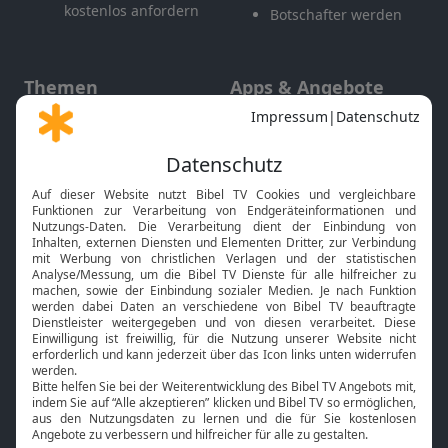
kostenlos anfordern
Botschafter werden
Themen
Apps & Angebote
Gott und Bibel erklärt
Newsletter
Feiertage
Mobile App
Interviews
Kids App
Neuigkeiten
Smart TV
HbbTV
Bibelthek Online-Bibel
Nächster Gottesdienst
Bibel TV
Service
Über uns
Kontakt
Jobs
TV-Empfang
Presse
FAQ