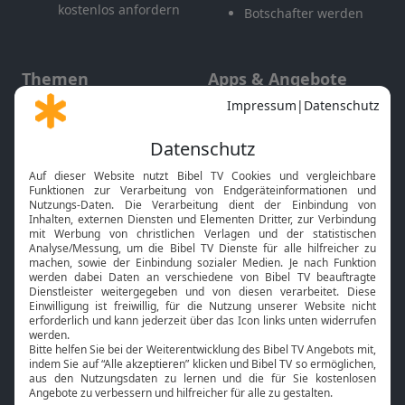
kostenlos anfordern
Botschafter werden
Themen
Apps & Angebote
Gott und Bibel erklärt
Newsletter
Feiertage
Mobile App
Interviews
Kids App
Neuigkeiten
Smart TV
HbbTV
Bibelthek Online-Bibel
Nächster Gottesdienst
Bibel TV
Service
Über uns
Kontakt
Jobs
TV-Empfang
Presse
FAQ